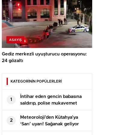
ASAYIŞ
Gediz merkezli uyuşturucu operasyonu:
24 gözaltı
KATEGORİNİN POPÜLERLERİ
İntihar eden gencin babasına
1
saldırıp, polise mukavemet
eden 6 şüpheli gözaltına alındı
Meteoroloji’den Kütahya’ya
2
‘Sarı’ uyarı! Sağanak geliyor