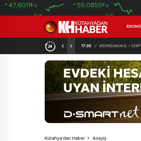
47,6011
55,0855
$
€
%
%
0.06
0.13
EKONO
Y YOLA SAÇILDI
17:35
/
#SONDAKİKA – CHP
Kütahya'dan Haber
Asayiş