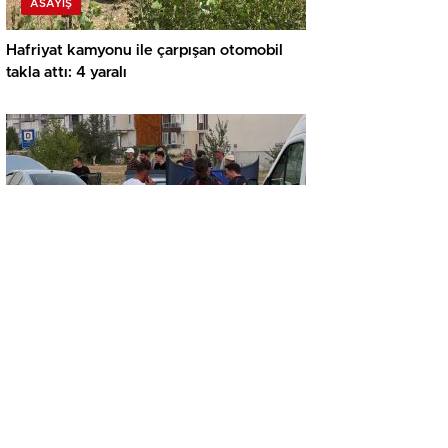
ASAYIŞ
Hafriyat kamyonu ile çarpışan otomobil
takla attı: 4 yaralı
ASAYIŞ
KAZA YAPAN İKİ OTOMOBİL HURDAYA
DÖNDÜ: 1 YARALI