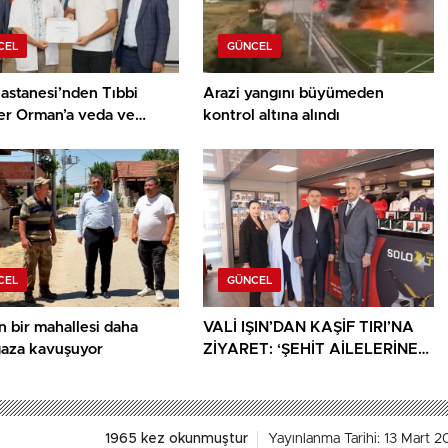
CEL
GÜNCEL
astanesi’nden Tıbbi
Arazi yangını büyümeden
er Orman’a veda ve
kontrol altına alındı
ür belgesi
CEL
GÜNCEL
n bir mahallesi daha
VALİ IŞIN’DAN KAŞİF TIRI’NA
gaza kavuşuyor
ZİYARET: ‘ŞEHİT AİLELERİNE
YÖNELİK HER DESTEK ÇOK
DEĞERLİ’
1965 kez okunmuştur
Yayınlanma Tarihi: 13 Mart 2