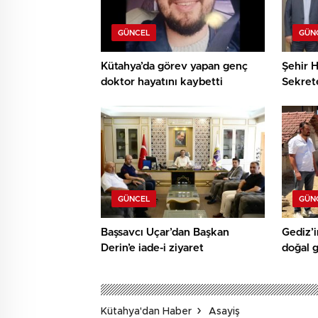
GÜNCEL
GÜN
Kütahya’da görev yapan genç
Şehir H
doktor hayatını kaybetti
Sekret
teşekk
GÜNCEL
GÜN
Başsavcı Uçar’dan Başkan
Gediz’i
Derin’e iade-i ziyaret
doğal 
Kütahya'dan Haber
Asayiş