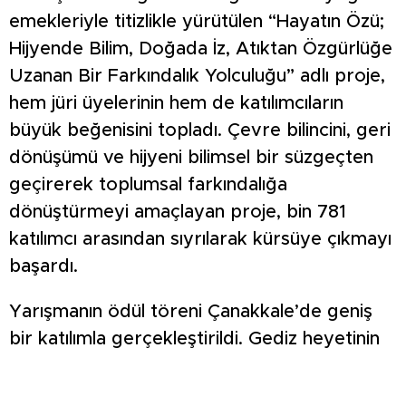
emekleriyle titizlikle yürütülen “Hayatın Özü;
Hijyende Bilim, Doğada İz, Atıktan Özgürlüğe
Uzanan Bir Farkındalık Yolculuğu” adlı proje,
hem jüri üyelerinin hem de katılımcıların
büyük beğenisini topladı. Çevre bilincini, geri
dönüşümü ve hijyeni bilimsel bir süzgeçten
geçirerek toplumsal farkındalığa
dönüştürmeyi amaçlayan proje, bin 781
katılımcı arasından sıyrılarak kürsüye çıkmayı
başardı.
Yarışmanın ödül töreni Çanakkale’de geniş
bir katılımla gerçekleştirildi. Gediz heyetinin
gurur dolu anlar yaşadığı törende ödüller;
Çanakkale Vali Yardımcısı Ömer Şahin