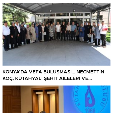
BULUŞUYOR
KONYA’DA VEFA BULUŞMASI… NECMETTİN
KOÇ, KÜTAHYALI ŞEHİT AİLELERİ VE
GAZİLERİ AĞIRLADI