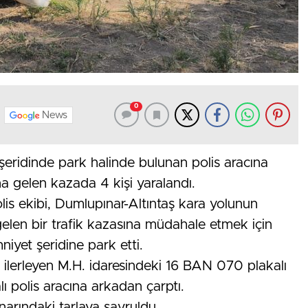
0
News
 şeridinde park halinde bulunan polis aracına
gelen kazada 4 kişi yaralandı.
is ekibi, Dumlupınar-Altıntaş kara yolunun
len bir trafik kazasına müdahale etmek için
mniyet şeridine park etti.
 ilerleyen M.H. idaresindeki 16 BAN 070 plakalı
lı polis aracına arkadan çarptı.
narındaki tarlaya savruldu.