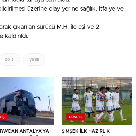
dirilmesi üzerine olay yerine sağlık, itfaiye ve
arak çıkarılan sürücü M.H. ile eşi ve 2
 kaldırıldı.
polis
yaralı
YIŞ
GÜNCEL
YA’DAN ANTALYA’YA
ŞİMŞEK İLK HAZIRLIK