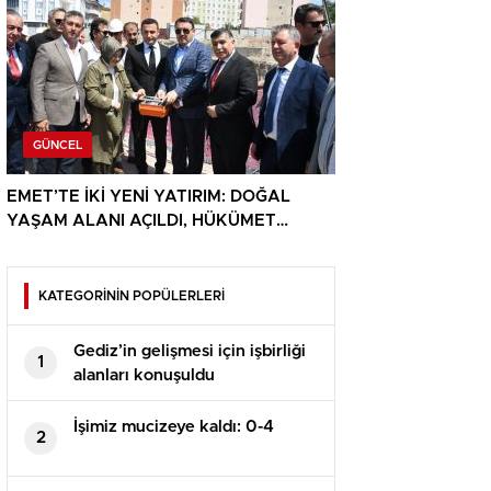
GÜNCEL
EMET’TE İKİ YENİ YATIRIM: DOĞAL
YAŞAM ALANI AÇILDI, HÜKÜMET
KONAĞININ TEMELİ ATILDI
KATEGORİNİN POPÜLERLERİ
Gediz’in gelişmesi için işbirliği
1
alanları konuşuldu
İşimiz mucizeye kaldı: 0-4
2