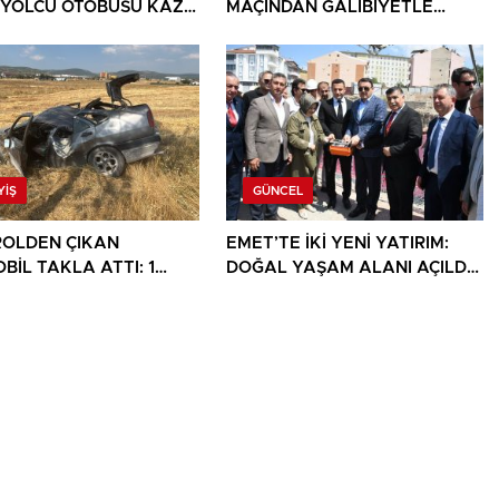
 YOLCU OTOBÜSÜ KAZA
MAÇINDAN GALİBİYETLE
 1 ÖLÜ, 15 YARALI
AYRILDI
YIŞ
GÜNCEL
OLDEN ÇIKAN
EMET’TE İKİ YENİ YATIRIM:
BİL TAKLA ATTI: 1
DOĞAL YAŞAM ALANI AÇILDI,
I
HÜKÜMET KONAĞININ TEMELİ
ATILDI