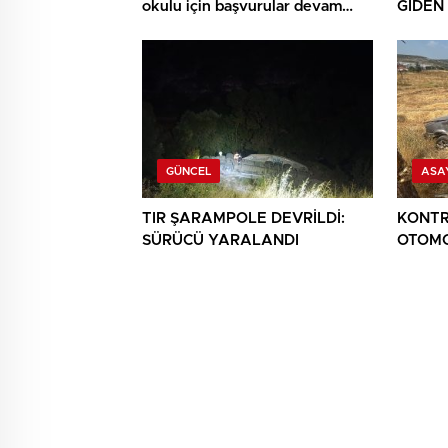
okulu için başvurular devam
GİDEN
ediyor
YAPTI:
GÜNCEL
ASA
TIR ŞARAMPOLE DEVRİLDİ:
KONTR
SÜRÜCÜ YARALANDI
OTOMO
YARAL