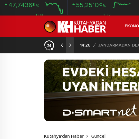
47,7436
55,2510
$
€
%
%
0.18
0.32
EKONO
İLDE 104 GÖZALTI
02:03
/
Kütahya'dan Haber
Güncel