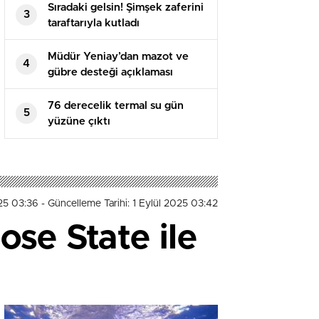
Sıradaki gelsin! Şimşek zaferini
3
taraftarıyla kutladı
Müdür Yeniay’dan mazot ve
4
gübre desteği açıklaması
76 derecelik termal su gün
5
yüzüne çıktı
025 03:36
- Güncelleme Tarihi: 1 Eylül 2025 03:42
ose State ile