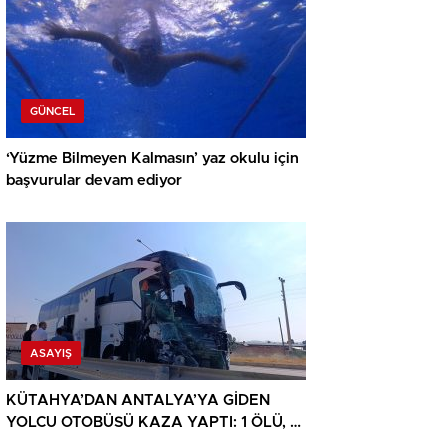
GÜNCEL
‘Yüzme Bilmeyen Kalmasın’ yaz okulu için
başvurular devam ediyor
ASAYIŞ
KÜTAHYA’DAN ANTALYA’YA GİDEN
YOLCU OTOBÜSÜ KAZA YAPTI: 1 ÖLÜ, 15
YARALI