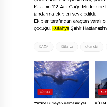
Kazanın 112 Acil Çağrı Merkezine bil
jandarma ekipleri sevk edildi.
Ekipler tarafından araçtan yaralı ol
çocuğu,
Kütahya
Şehir Hastanesi’ne
KAZA
Kütahya
otomobil
GÜNCEL
ASA
‘Yüzme Bilmeyen Kalmasın’ yaz
KÜTAH