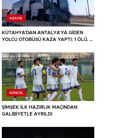
ASAYIŞ
KÜTAHYA’DAN ANTALYA’YA GİDEN
YOLCU OTOBÜSÜ KAZA YAPTI: 1 ÖLÜ, 15
YARALI
GÜNCEL
ŞİMŞEK İLK HAZIRLIK MAÇINDAN
GALİBİYETLE AYRILDI