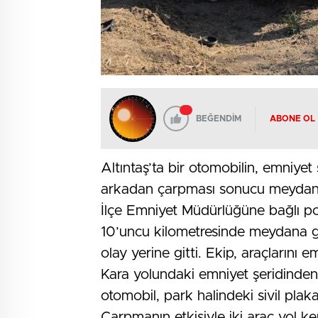
BEĞENDİM
ABONE OL
Altıntaş’ta bir otomobilin, emniyet
arkadan çarpması sonucu meydana 
İlçe Emniyet Müdürlüğüne bağlı pol
10’uncu kilometresinde meydana ge
olay yerine gitti. Ekip, araçlarını e
Kara yolundaki emniyet şeridinden
otomobil, park halindeki sivil plaka
Çarpmanın etkisiyle iki araç yol ke