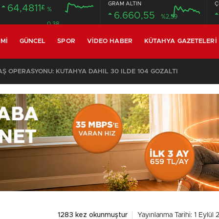
GRAM ALTIN
Ç
64,4811
£
%
6.660,55
%2,59
0.38
MI
GÜNCEL
SPOR
VIDEO HABER
KÜTAHYA GAZETELERI
KOMŞULARI ÖLDÜĞÜNÜ SANDI, YAŞLI KADINI ÇÖP YIĞINININ ARASINDA BULUNDU
1283 kez okunmuştur
Yayınlanma Tarihi: 1 Eylül 