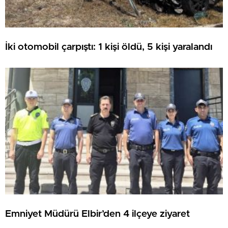
İki otomobil çarpıştı: 1 kişi öldü, 5 kişi yaralandı
Emniyet Müdürü Elbir’den 4 ilçeye ziyaret