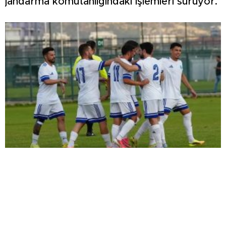
jandarma komutanlığındaki işlemleri sürüyor.
ŞİMŞEK İLK HAZIRLIK MAÇINDAN
GALİBİYETLE AYRILDI