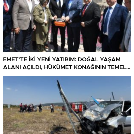
EMET’TE İKİ YENİ YATIRIM: DOĞAL YAŞAM
ALANI AÇILDI, HÜKÜMET KONAĞININ TEMELİ
ATILDI