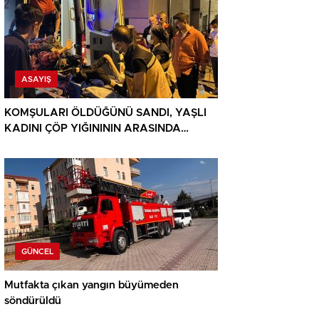
ASAYIŞ
KOMŞULARI ÖLDÜĞÜNÜ SANDI, YAŞLI
KADINI ÇÖP YIĞINININ ARASINDA
BULUNDU
GÜNCEL
Mutfakta çıkan yangın büyümeden
söndürüldü