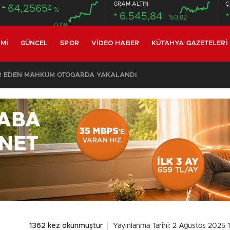
GRAM ALTIN
Ç
64,2565
£
%
6.545,84
%0,82
0.09
MI
GÜNCEL
SPOR
VIDEO HABER
KÜTAHYA GAZETELERI
SON DAKİKA – AYDEMİR ‘BİRAZ BEKLEYİN’ DEMİŞTİ… BELEDİYE BAŞKANI AK PARTİ’YE GEÇİYOR
1362 kez okunmuştur
Yayınlanma Tarihi: 2 Ağustos 2025 