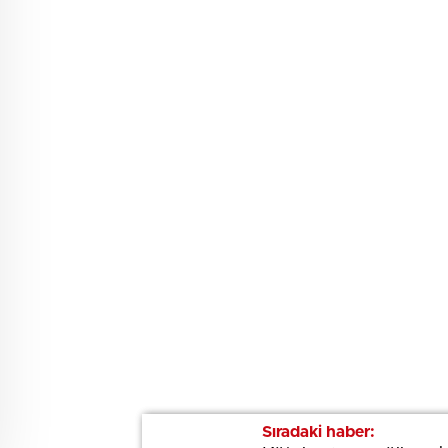
Sıradaki haber:
Sıradaki haber: