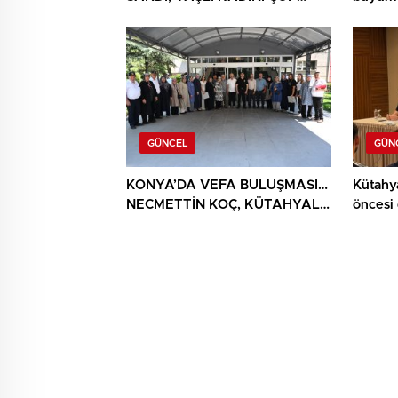
YIĞINININ ARASINDA
BULUNDU
GÜNCEL
GÜN
KONYA’DA VEFA BULUŞMASI…
Kütahy
NECMETTİN KOÇ, KÜTAHYALI
öncesi
ŞEHİT AİLELERİ VE GAZİLERİ
AĞIRLADI