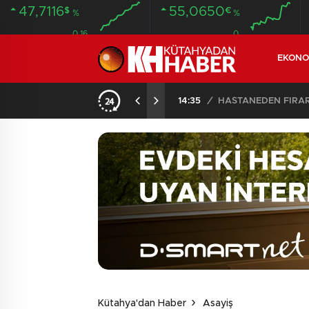
47,7116
55,0650
$
€
%
%
0.16
0
EKONO
ANDI
20:58
/
Kütahya'dan Haber
Asayiş