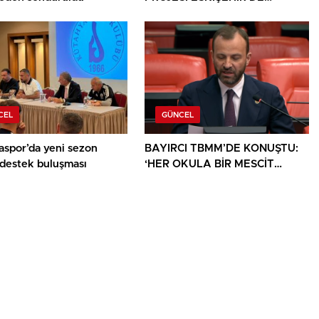
SANATSEVERLERLE
BULUŞUYOR
CEL
GÜNCEL
aspor’da yeni sezon
BAYIRCI TBMM’DE KONUŞTU:
 destek buluşması
‘HER OKULA BİR MESCİT
AYRICALIK DEĞİL, HAKTIR’