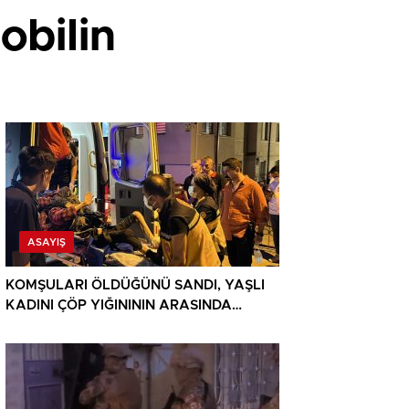
obilin
ASAYIŞ
KOMŞULARI ÖLDÜĞÜNÜ SANDI, YAŞLI
KADINI ÇÖP YIĞINININ ARASINDA
BULUNDU