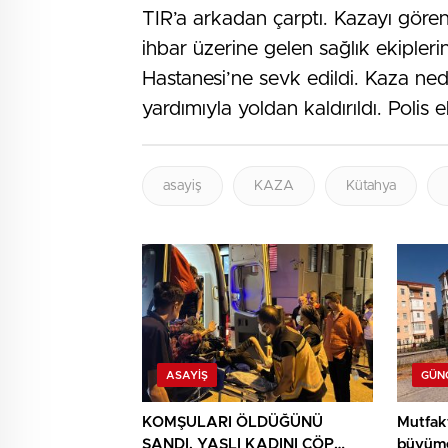
TIR’a arkadan çarptı. Kazayı gören
ihbar üzerine gelen sağlık ekipler
Hastanesi’ne sevk edildi. Kaza ned
yardımıyla yoldan kaldırıldı. Polis e
asayiş
KAZA
Kütahya
ASAYIŞ
GÜN
KOMŞULARI ÖLDÜĞÜNÜ
Mutfak
SANDI, YAŞLI KADINI ÇÖP
büyüme