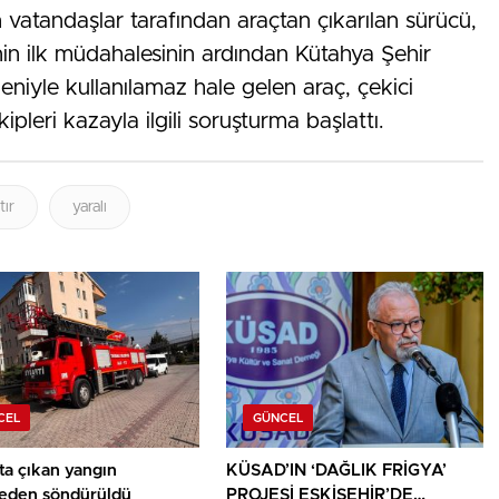
 vatandaşlar tarafından araçtan çıkarılan sürücü,
inin ilk müdahalesinin ardından Kütahya Şehir
eniyle kullanılamaz hale gelen araç, çekici
kipleri kazayla ilgili soruşturma başlattı.
tır
yaralı
CEL
GÜNCEL
ta çıkan yangın
KÜSAD’IN ‘DAĞLIK FRİGYA’
den söndürüldü
PROJESİ ESKİŞEHİR’DE