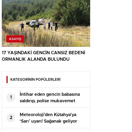
ASAYIŞ
17 YAŞINDAKİ GENCİN CANSIZ BEDENİ
ORMANLIK ALANDA BULUNDU
KATEGORİNİN POPÜLERLERİ
İntihar eden gencin babasına
1
saldırıp, polise mukavemet
eden 6 şüpheli gözaltına alındı
Meteoroloji’den Kütahya’ya
2
‘Sarı’ uyarı! Sağanak geliyor