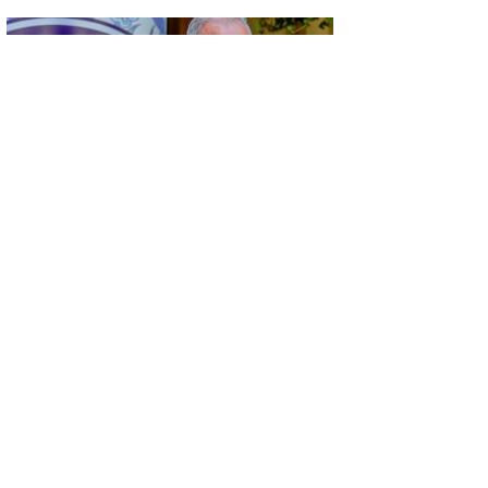
GÜNCEL
KÜSAD’IN ‘DAĞLIK FRİGYA’ PROJESİ
ESKİŞEHİR’DE SANATSEVERLERLE
BULUŞUYOR
GÜNCEL
KONYA’DA VEFA BULUŞMASI…