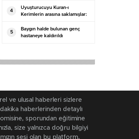
Uyuşturucuyu Kuran-ı
4
Kerimlerin arasına saklamışlar:
5 tutuklama
Baygın halde bulunan genç
5
hastaneye kaldırıldı
4 03:38
- Güncelleme Tarihi: 6 Aralık 2024 03:38
e ziyaret