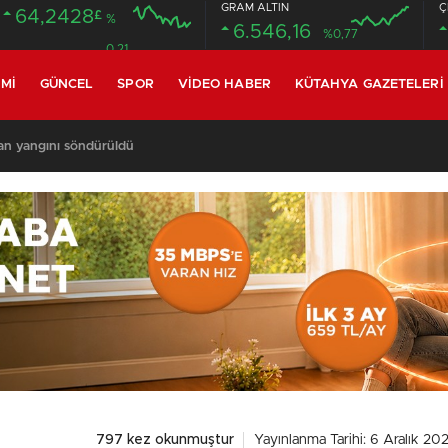
GRAM ALTIN
Ç
64,2428
£
%
6.546,16
%0,77
0.21
MI
GÜNCEL
SPOR
VIDEO HABER
KÜTAHYA GAZETELERI
an yangını söndürüldü
797 kez okunmuştur
Yayınlanma Tarihi: 6 Aralık 20