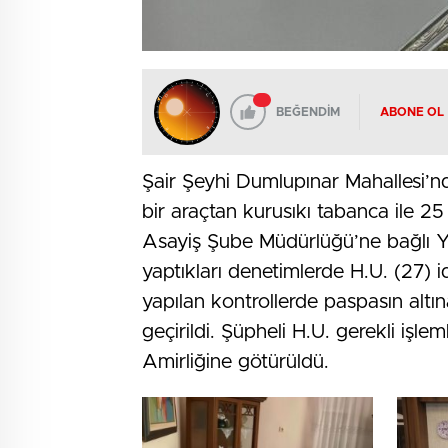
BEĞENDİM
ABONE OL
Şair Şeyhi Dumlupınar Mahallesi’n
bir araçtan kurusıkı tabanca ile 25 
Asayiş Şube Müdürlüğü’ne bağlı Y
yaptıkları denetimlerde H.U. (27) 
yapılan kontrollerde paspasın altın
geçirildi. Şüpheli H.U. gerekli işle
Amirliğine götürüldü.