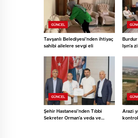
GÜNCEL
GÜN
Tavşanlı Belediyesi’nden ihtiyaç
Burdur 
sahibi ailelere sevgi eli
Işın’a z
GÜNCEL
GÜN
Şehir Hastanesi’nden Tıbbi
Arazi 
Sekreter Orman’a veda ve
kontrol
teşekkür belgesi