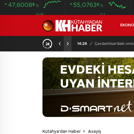
47,6008
55,0763
$
€
%
%
0.06
0.1
EKONO
NDA BULUNDU
14:26
/
Çavdarhisar’daki orm
Kütahya'dan Haber
Asayiş