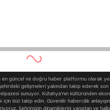
849 kez okunmuştur
Yayınlanma Tarihi: 6 Aralık 202
ten gönüllü gençler