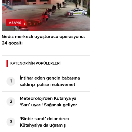
ASAYIŞ
Gediz merkezli uyuşturucu operasyonu:
24 gözaltı
KATEGORİNİN POPÜLERLERİ
İntihar eden gencin babasına
1
saldırıp, polise mukavemet
eden 6 şüpheli gözaltına alındı
Meteoroloji’den Kütahya’ya
2
‘Sarı’ uyarı! Sağanak geliyor
‘Binbir surat’ dolandırıcı
3
Kütahya’ya da uğramış