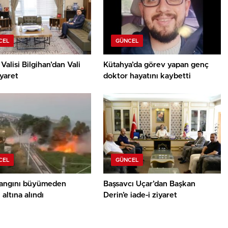
CEL
GÜNCEL
Valisi Bilgihan’dan Vali
Kütahya’da görev yapan genç
iyaret
doktor hayatını kaybetti
CEL
GÜNCEL
yangını büyümeden
Başsavcı Uçar’dan Başkan
 altına alındı
Derin’e iade-i ziyaret