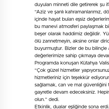
duyulan minneti dile getirerek şu if
“Aziz ve şanlı kahramanlarımız, d
içinde hayat bulan eşsiz değerlerimi
bu manevi atmosferi paylaşmak biz
beşer olarak haddimiz değildir. Yü
ölü zannetmeyin, aksine onlar dirid
buyurmuştur. Bizler de bu bilinçle
değerlerimize sahip çıkmaya dev
Programda konuşan Kütahya Valisi M
“Çok güzel hizmetler yapıyorsunuz
hizmetleriniz için teşekkür ediyor
sağlamak, can ve mal güvenliğini 
gayretle devam edeceksiniz. Hepini
olun.” dedi.
Etkinlik, dualar eşliğinde sona erdi