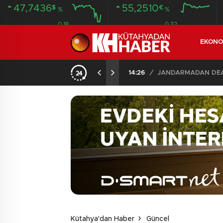
47,7436
55,2510
$
€
%
%
0.18
0.32
EKONO
14:26
/
JANDARMADAN DEAŞ
Kütahya'dan Haber
Güncel