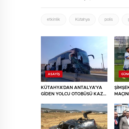
etkinlik
Kütahya
polis
ASAYIŞ
GÜN
KÜTAHYA’DAN ANTALYA’YA
ŞİMŞEK
GİDEN YOLCU OTOBÜSÜ KAZA
MAÇIN
YAPTI: 1 ÖLÜ, 15 YARALI
AYRIL