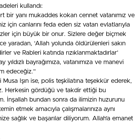
adeleri kullandı:
ört bir yanı mukaddes kokan cennet vatanımız ve
z için canlarını feda eden siz vatan evlatlarıyla
ler için büyük bir onur. Sizlere değer biçmek
ce yaradan, ‘Allah yolunda öldürülenleri sakın
irler ve Rableri katında rızıklanmaktadırlar’
 ay yıldızlı bayrağımıza, vatanımıza ve manevi
am edeceğiz.”
usa Işın ise, polis teşkilatına teşekkür ederek,
. Herkesin gördüğü ve takdir ettiği bu
um. İnşallah bundan sonra da ilimizin huzurunu
temin etmek amacıyla çalışmalarınıza aynı
ze sağlık ve başarılar diliyorum. Allah’a emanet
.