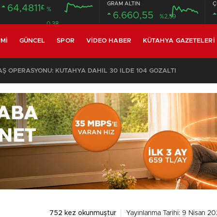
GRAM ALTIN
Ç
64,4811
£
%
6.660,55
%2,59
0.38
MI
GÜNCEL
SPOR
VIDEO HABER
KÜTAHYA GAZETELERI
 OPERASYONU: KÜTAHYA DAHİL 30 İLDE 104 GÖZALTI
752 kez okunmuştur
Yayınlanma Tarihi: 9 Nisan 20