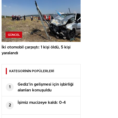
GÜNCEL
İki otomobil çarpıştı: 1 kişi öldü, 5 kişi
yaralandı
KATEGORİNİN POPÜLERLERİ
Gediz’in gelişmesi için işbirliği
1
alanları konuşuldu
İşimiz mucizeye kaldı: 0-4
2