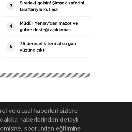
Sıradaki gelsin! Şimşek zaferini
3
taraftarıyla kutladı
Müdür Yeniay’dan mazot ve
4
gübre desteği açıklaması
76 derecelik termal su gün
5
yüzüne çıktı
 ve ulusal haberleri sizlere
 dakika haberlerinden detaylı
onomisine, sporundan eğitimine