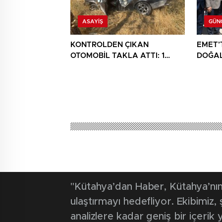
ASAYIŞ
GÜN
KONTROLDEN ÇIKAN
EMET’T
OTOMOBİL TAKLA ATTI: 1
DOĞAL
YARALI
HÜKÜM
ATILDI
"Kütahya’dan Haber, Kütahya’nın 
ulaştırmayı hedefliyor. Ekibimiz
analizlere kadar geniş bir içeri