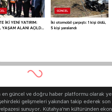
CEL
GÜNCEL
E İKİ YENİ YATIRIM:
İki otomobil çarpıştı: 1 kişi öldü,
 YAŞAM ALANI AÇILDI,
5 kişi yaralandı
ET KONAĞININ TEMELİ
en güncel ve doğru haber platformu olarak yerel
, şehirdeki gelişmeleri yakından takip ederek son
k yelpazesi sunuyor. Kütahya’nın kültüründen ek