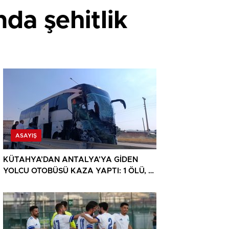
nda şehitlik
ASAYIŞ
KÜTAHYA’DAN ANTALYA’YA GİDEN
YOLCU OTOBÜSÜ KAZA YAPTI: 1 ÖLÜ, 15
YARALI