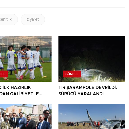
şehitlik
ziyaret
CEL
GÜNCEL
 İLK HAZIRLIK
TIR ŞARAMPOLE DEVRİLDİ:
DAN GALİBİYETLE
SÜRÜCÜ YARALANDI
DI