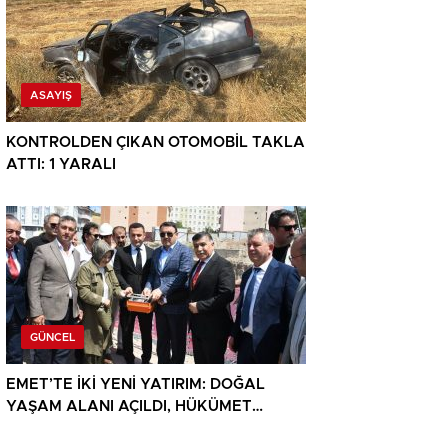
ASAYIŞ
KONTROLDEN ÇIKAN OTOMOBİL TAKLA
ATTI: 1 YARALI
GÜNCEL
EMET’TE İKİ YENİ YATIRIM: DOĞAL
YAŞAM ALANI AÇILDI, HÜKÜMET
KONAĞININ TEMELİ ATILDI