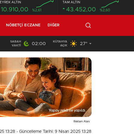
EYREK ALTIN
TAM ALTIN
10.910,00
43.452,00
%2,61
%2,60
NÖBETÇI ECZANE
DIĞER
SABAH
KÜTAHYA
02:00
27°
02:03
/
VAKTI
AÇIK
Reklam Alanı
25 13:28
- Güncelleme Tarihi: 9 Nisan 2025 13:28