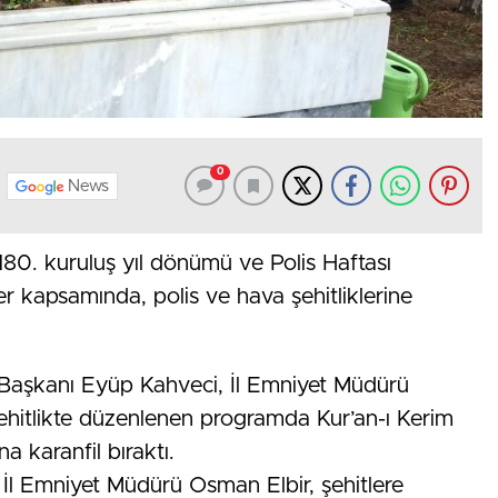
0
News
 180. kuruluş yıl dönümü ve Polis Haftası
kler kapsamında, polis ve hava şehitliklerine
e Başkanı Eyüp Kahveci, İl Emniyet Müdürü
şehitlikte düzenlenen programda Kur’an-ı Kerim
a karanfil bıraktı.
 İl Emniyet Müdürü Osman Elbir, şehitlere