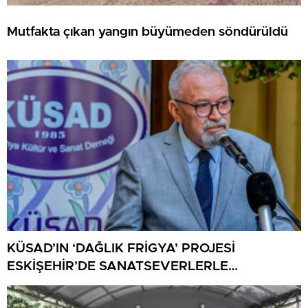
Mutfakta çıkan yangın büyümeden söndürüldü
KÜSAD’IN ‘DAĞLIK FRİGYA’ PROJESİ
ESKİŞEHİR’DE SANATSEVERLERLE
BULUŞUYOR