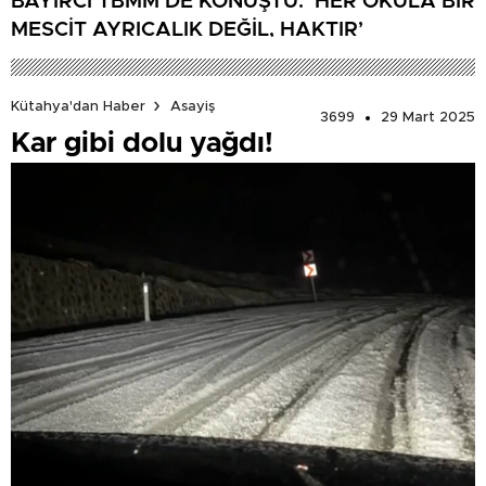
BAYIRCI TBMM’DE KONUŞTU: ‘HER OKULA BİR
MESCİT AYRICALIK DEĞİL, HAKTIR’
Kütahya'dan Haber
Asayiş
3699
29 Mart 2025
Kar gibi dolu yağdı!