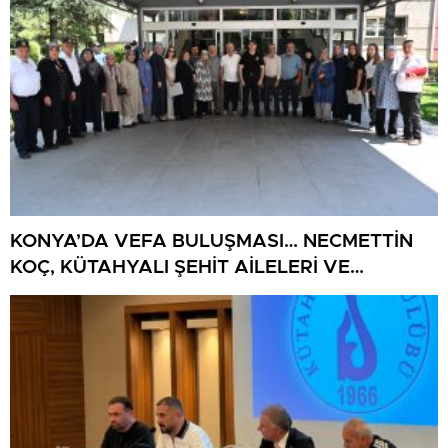
KONYA’DA VEFA BULUŞMASI… NECMETTİN
KOÇ, KÜTAHYALI ŞEHİT AİLELERİ VE
GAZİLERİ AĞIRLADI