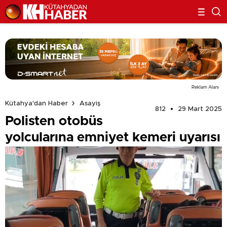
Reklam Alanı
Kütahya'dan Haber
Asayiş
812
29 Mart 2025
Polisten otobüs
yolcularına emniyet kemeri uyarısı