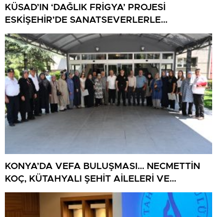
KÜSAD’IN ‘DAĞLIK FRİGYA’ PROJESİ
ESKİŞEHİR’DE SANATSEVERLERLE
BULUŞUYOR
KONYA’DA VEFA BULUŞMASI… NECMETTİN
KOÇ, KÜTAHYALI ŞEHİT AİLELERİ VE
GAZİLERİ AĞIRLADI