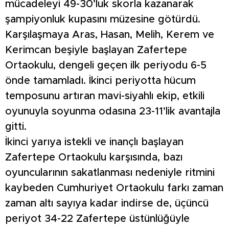
mücadeleyi 49-30’luk skorla kazanarak
şampiyonluk kupasını müzesine götürdü.
Karşılaşmaya Aras, Hasan, Melih, Kerem ve
Kerimcan beşiyle başlayan Zafertepe
Ortaokulu, dengeli geçen ilk periyodu 6-5
önde tamamladı. İkinci periyotta hücum
temposunu artıran mavi-siyahlı ekip, etkili
oyunuyla soyunma odasına 23-11’lik avantajla
gitti.
İkinci yarıya istekli ve inançlı başlayan
Zafertepe Ortaokulu karşısında, bazı
oyuncularının sakatlanması nedeniyle ritmini
kaybeden Cumhuriyet Ortaokulu farkı zaman
zaman altı sayıya kadar indirse de, üçüncü
periyot 34-22 Zafertepe üstünlüğüyle