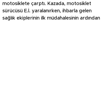
motosiklete çarptı. Kazada, motosiklet
sürücüsü E.İ. yaralanırken, ihbarla gelen
sağlık ekiplerinin ilk müdahalesinin ardından
Simav Doç. Dr. İsmail Karakuyu Devlet
Hastanesi’ne kaldırıldı.
Kaza anı, bir işyerinin güvenlik kameralarınca
anbean kaydedildi. Kazayla ilgili soruşturma
başlatıldı.
VİDEOYU İZLEMEK VE BİZİ TAKİP ETMEK
İÇİN TIKLAYIN