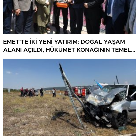
EMET’TE İKİ YENİ YATIRIM: DOĞAL YAŞAM
ALANI AÇILDI, HÜKÜMET KONAĞININ TEMELİ
ATILDI