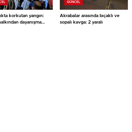
CEL
GÜNCEL
ıkta korkutan yangın:
Akrabalar arasında bıçaklı ve
halkından dayanışma
sopalı kavga: 2 yaralı