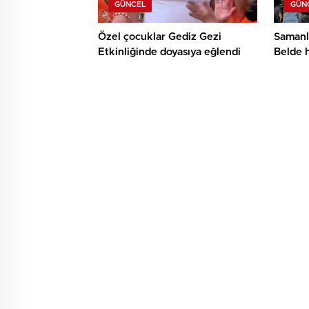
GÜNCEL
GÜN
Özel çocuklar Gediz Gezi
Samanl
Etkinliğinde doyasıya eğlendi
Belde 
örneği