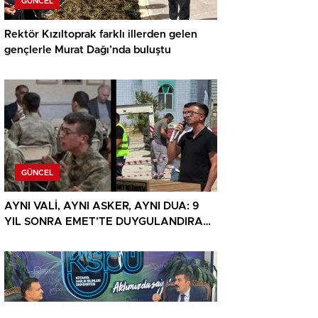
GÜNCEL
Rektör Kızıltoprak farklı illerden gelen
gençlerle Murat Dağı’nda buluştu
GÜNCEL
AYNI VALİ, AYNI ASKER, AYNI DUA: 9
YIL SONRA EMET’TE DUYGULANDIRAN
BULUŞMA