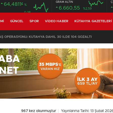
GRAM ALTIN
Ç
64,4811
£
%
6.660,55
%2,59
0.38
MI
GÜNCEL
SPOR
VIDEO HABER
KÜTAHYA GAZETELERI
KOMŞULARI ÖLDÜĞÜNÜ SANDI, YAŞLI KADINI ÇÖP YIĞINININ ARASINDA BULUNDU
967 kez okunmuştur
Yayınlanma Tarihi: 13 Şubat 202