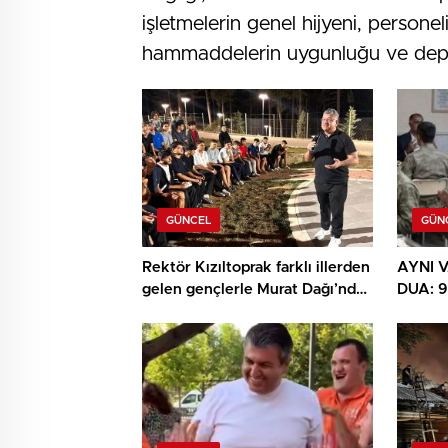
işletmelerin genel hijyeni, personel
hammaddelerin uygunluğu ve depol
GÜNCEL
GÜN
Rektör Kızıltoprak farklı illerden
AYNI V
gelen gençlerle Murat Dağı’nda
DUA: 
buluştu
DUYGU