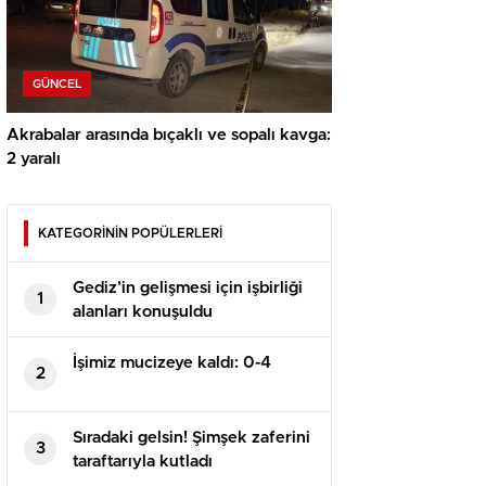
GÜNCEL
Akrabalar arasında bıçaklı ve sopalı kavga:
2 yaralı
KATEGORİNİN POPÜLERLERİ
Gediz’in gelişmesi için işbirliği
1
alanları konuşuldu
İşimiz mucizeye kaldı: 0-4
2
Sıradaki gelsin! Şimşek zaferini
3
taraftarıyla kutladı