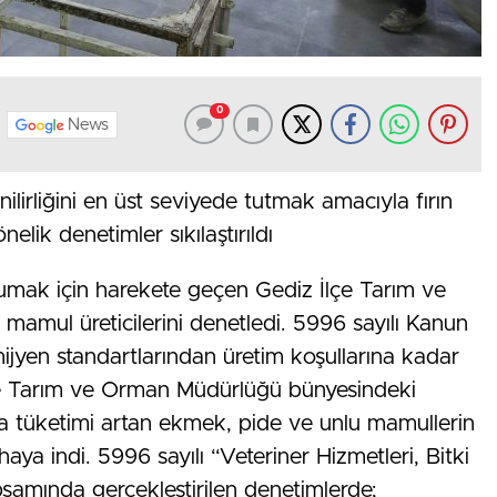
0
News
irliğini en üst seviyede tutmak amacıyla fırın
elik denetimler sıkılaştırıldı
umak için harekete geçen Gediz İlçe Tarım ve
mul üreticilerini denetledi. 5996 sayılı Kanun
ijyen standartlarından üretim koşullarına kadar
 İlçe Tarım ve Orman Müdürlüğü bünyesindeki
da tüketimi artan ekmek, pide ve unlu mamullerin
ahaya indi. 5996 sayılı “Veteriner Hizmetleri, Bitki
amında gerçekleştirilen denetimlerde;