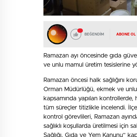
BEĞENDİM
ABONE OL
Ramazan ayı öncesinde gıda güvenil
ve unlu mamul üretim tesislerine yön
Ramazan öncesi halk sağlığını kor
Orman Müdürlüğü, ekmek ve unlu ma
kapsamında yapılan kontrollerde, h
tüm süreçler titizlikle incelendi.
kontrol görevlileri, Ramazan ayın
sağlıklı koşullarda üretilmesi için s
Sağlığı, Gıda ve Yem Kanunu” kaps