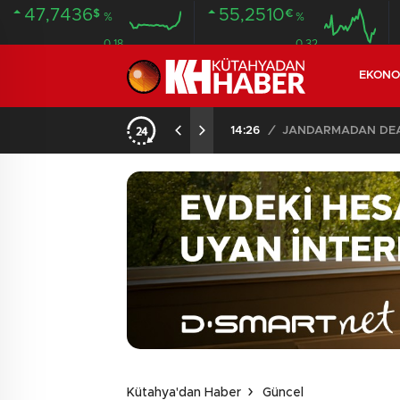
47,7436
55,2510
$
€
%
%
0.18
0.32
EKONO
İLDE 104 GÖZALTI
02:03
/
Kütahya'dan Haber
Güncel