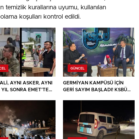
in temizlik kurallarına uyumu, kullanılan
ama koşulları kontrol edildi.
CEL
GÜNCEL
ALİ, AYNI ASKER, AYNI
GERMİYAN KAMPÜSÜ İÇİN
9 YIL SONRA EMET’TE
GERİ SAYIM BAŞLADI! KSBÜ
LANDIRAN BULUŞMA
REKTÖRÜ TARİH VERDİ