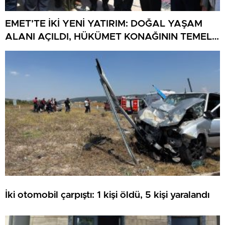
EMET’TE İKİ YENİ YATIRIM: DOĞAL YAŞAM
ALANI AÇILDI, HÜKÜMET KONAĞININ TEMELİ
ATILDI
İki otomobil çarpıştı: 1 kişi öldü, 5 kişi yaralandı