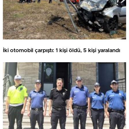
İki otomobil çarpıştı: 1 kişi öldü, 5 kişi yaralandı