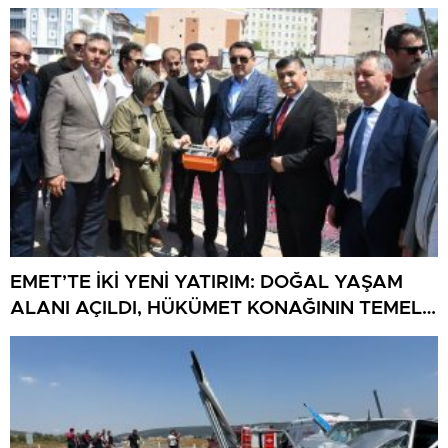
EMET’TE İKİ YENİ YATIRIM: DOĞAL YAŞAM
ALANI AÇILDI, HÜKÜMET KONAĞININ TEMELİ
ATILDI