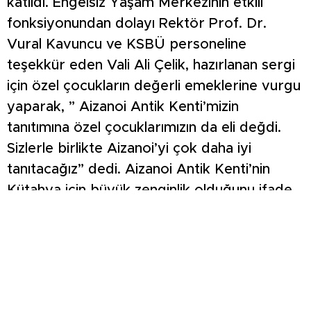
katıldı. Engelsiz Yaşam Merkezinin etkili
fonksiyonundan dolayı Rektör Prof. Dr.
Vural Kavuncu ve KSBÜ personeline
teşekkür eden Vali Ali Çelik, hazırlanan sergi
için özel çocukların değerli emeklerine vurgu
yaparak, ” Aizanoi Antik Kenti’mizin
tanıtımına özel çocuklarımızın da eli değdi.
Sizlerle birlikte Aizanoi’yi çok daha iyi
tanıtacağız” dedi. Aizanoi Antik Kenti’nin
Kütahya için büyük zenginlik olduğunu ifade
eden Rektör Kavuncu, “Bu merkezin
kuruluşunda Sayın Valimizin çok etkisi var.
Bizler de özel çocuklarımız ve aileleri için en
iyi şekilde hizmet vermeye çalışıyoruz.
Bugünkü aktivite Aizanoi ile ilgili. Aizanoi,