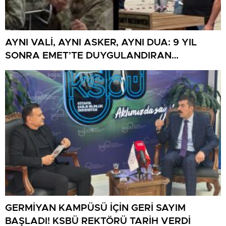
AYNI VALİ, AYNI ASKER, AYNI DUA: 9 YIL
SONRA EMET’TE DUYGULANDIRAN
BULUŞMA
GERMİYAN KAMPÜSÜ İÇİN GERİ SAYIM
BAŞLADI! KSBÜ REKTÖRÜ TARİH VERDİ