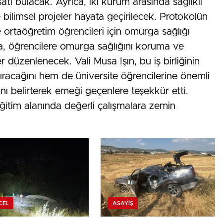
ı bulacak. Ayrıca, iki kurum arasında sağlıklı
bilimsel projeler hayata geçirilecek. Protokolün
ve ortaöğretim öğrencileri için omurga sağlığı
a, öğrencilere omurga sağlığını koruma ve
r düzenlenecek. Vali Musa Işın, bu iş birliğinin
rtıracağını hem de üniversite öğrencilerine önemli
ı belirterek emeği geçenlere teşekkür etti.
ğitim alanında değerli çalışmalara zemin
CEL
ASAYIŞ