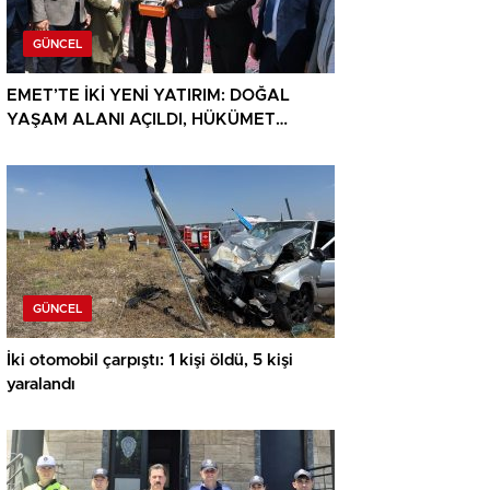
GÜNCEL
EMET’TE İKİ YENİ YATIRIM: DOĞAL
YAŞAM ALANI AÇILDI, HÜKÜMET
KONAĞININ TEMELİ ATILDI
GÜNCEL
İki otomobil çarpıştı: 1 kişi öldü, 5 kişi
yaralandı