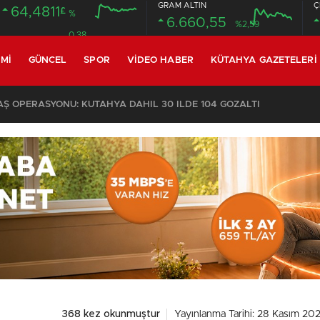
GRAM ALTIN
Ç
64,4811
£
%
6.660,55
%2,59
0.38
MI
GÜNCEL
SPOR
VIDEO HABER
KÜTAHYA GAZETELERI
 OPERASYONU: KÜTAHYA DAHİL 30 İLDE 104 GÖZALTI
368 kez okunmuştur
Yayınlanma Tarihi: 28 Kasım 202