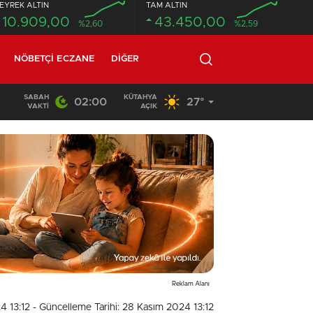
EYREK ALTIN
TAM ALTIN
10.909,00
43.450,00
%2,60
%2,59
NÖBETÇI ECZANE
DIĞER
SABAH
KÜTAHYA
02:00
27°
02:03
/
VAKTI
AÇIK
Reklam Alanı
4 13:12
- Güncelleme Tarihi: 28 Kasım 2024 13:12