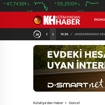
47,7436
55,2510
$
€
%
%
0.18
0.32
EKONO
14:26
/
JANDARMADAN DEAŞ
Kütahya'dan Haber
Güncel