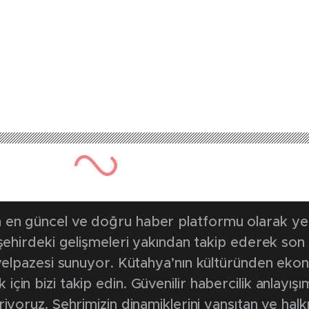
en güncel ve doğru haber platformu olarak yerel
, şehirdeki gelişmeleri yakından takip ederek son
k yelpazesi sunuyor. Kütahya’nın kültüründen ek
in bizi takip edin. Güvenilir habercilik anlayışım
riyoruz. Şehrimizin dinamiklerini yansıtan ve halk