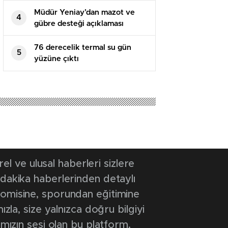
Müdür Yeniay’dan mazot ve
4
gübre desteği açıklaması
76 derecelik termal su gün
5
yüzüne çıktı
 ve ulusal haberleri sizlere
 dakika haberlerinden detaylı
onomisine, sporundan eğitimine
ızla, size yalnızca doğru bilgiyi
ımızın sesi olan bu platform,