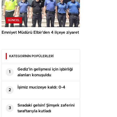
GÜNCEL
Emniyet Müdürü Elbir’den 4 ilçeye ziyaret
KATEGORİNİN POPÜLERLERİ
Gediz’in gelişmesi için işbirliği
1
alanları konuşuldu
İşimiz mucizeye kaldı: 0-4
2
Sıradaki gelsin! Şimşek zaferini
3
taraftarıyla kutladı