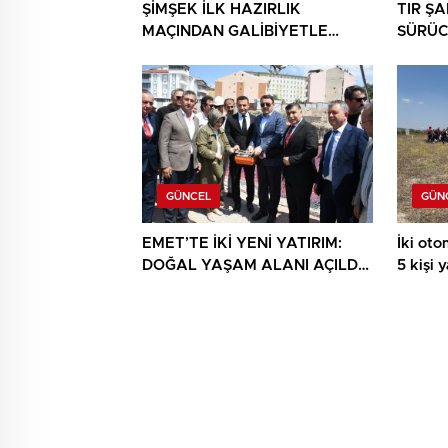
ŞİMŞEK İLK HAZIRLIK
TIR Ş
MAÇINDAN GALİBİYETLE
SÜRÜC
AYRILDI
GÜNCEL
GÜN
EMET’TE İKİ YENİ YATIRIM:
İki otom
DOĞAL YAŞAM ALANI AÇILDI,
5 kişi 
HÜKÜMET KONAĞININ TEMELİ
ATILDI