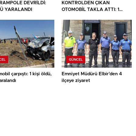
ARAMPOLE DEVRİLDİ:
KONTROLDEN ÇIKAN
Ü YARALANDI
OTOMOBİL TAKLA ATTI: 1
YARALI
CEL
GÜNCEL
obil çarpıştı: 1 kişi öldü,
Emniyet Müdürü Elbir’den 4
yaralandı
ilçeye ziyaret