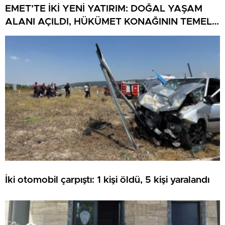
EMET’TE İKİ YENİ YATIRIM: DOĞAL YAŞAM
ALANI AÇILDI, HÜKÜMET KONAĞININ TEMELİ
ATILDI
İki otomobil çarpıştı: 1 kişi öldü, 5 kişi yaralandı