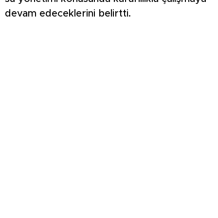
devam edeceklerini belirtti.
ŞİMŞEK İLK HAZIRLIK MAÇINDAN