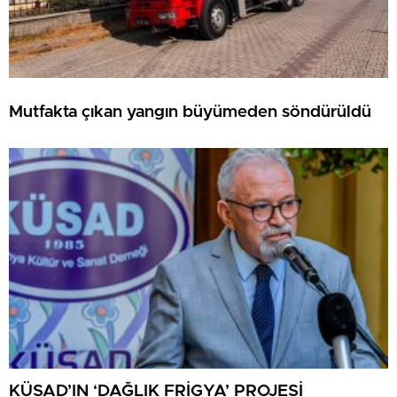
Mutfakta çıkan yangın büyümeden söndürüldü
KÜSAD’IN ‘DAĞLIK FRİGYA’ PROJESİ