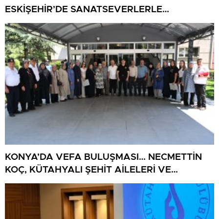
ESKİŞEHİR’DE SANATSEVERLERLE
BULUŞUYOR
KONYA’DA VEFA BULUŞMASI… NECMETTİN
KOÇ, KÜTAHYALI ŞEHİT AİLELERİ VE
GAZİLERİ AĞIRLADI