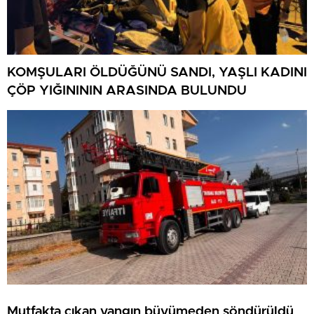
KOMŞULARI ÖLDÜĞÜNÜ SANDI, YAŞLI KADINI
ÇÖP YIĞINININ ARASINDA BULUNDU
Mutfakta çıkan yangın büyümeden söndürüldü