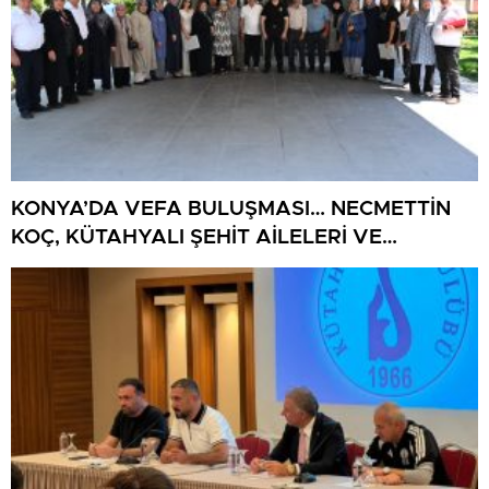
KONYA’DA VEFA BULUŞMASI… NECMETTİN
KOÇ, KÜTAHYALI ŞEHİT AİLELERİ VE
GAZİLERİ AĞIRLADI