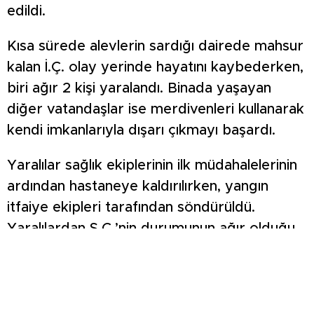
edildi.
Kısa sürede alevlerin sardığı dairede mahsur
kalan İ.Ç. olay yerinde hayatını kaybederken,
biri ağır 2 kişi yaralandı. Binada yaşayan
diğer vatandaşlar ise merdivenleri kullanarak
kendi imkanlarıyla dışarı çıkmayı başardı.
Yaralılar sağlık ekiplerinin ilk müdahalelerinin
ardından hastaneye kaldırılırken, yangın
itfaiye ekipleri tarafından söndürüldü.
Yaralılardan Ş.Ç.’nin durumunun ağır olduğu
öğrenildi.
Yangının çıkış nedeninin belirlenmesi için
çalışma başlatıldı.