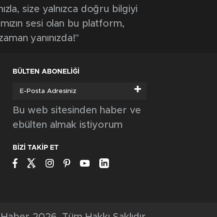
GÜNCEL
Kütahya’da tekvando şöleni: Minik
sporcular dostluk müsabakasında buluştu
GÜNCEL
Rektör Kızıltoprak farklı illerden gelen
gençlerle Murat Dağı’nda buluştu