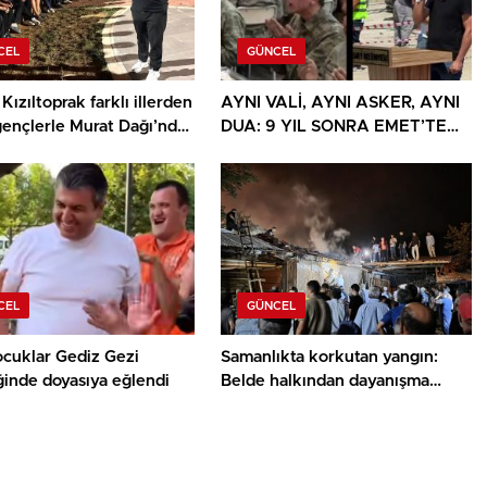
CEL
GÜNCEL
Kızıltoprak farklı illerden
AYNI VALİ, AYNI ASKER, AYNI
gençlerle Murat Dağı’nda
DUA: 9 YIL SONRA EMET’TE
u
DUYGULANDIRAN BULUŞMA
CEL
GÜNCEL
ocuklar Gediz Gezi
Samanlıkta korkutan yangın:
ğinde doyasıya eğlendi
Belde halkından dayanışma
örneği