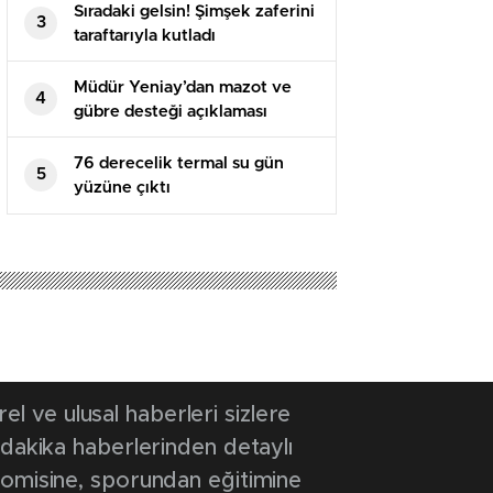
Sıradaki gelsin! Şimşek zaferini
3
taraftarıyla kutladı
Müdür Yeniay’dan mazot ve
4
gübre desteği açıklaması
76 derecelik termal su gün
5
yüzüne çıktı
025 18:17
- Güncelleme Tarihi: 15 Eylül 2025 18:24
ğünde