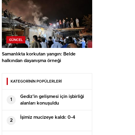
GÜNCEL
Samanlıkta korkutan yangın: Belde
halkından dayanışma örneği
KATEGORİNİN POPÜLERLERİ
Gediz’in gelişmesi için işbirliği
1
alanları konuşuldu
İşimiz mucizeye kaldı: 0-4
2