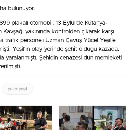
aha bulunuyor.
99 plakalı otomobil, 13 Eylül’de Kütahya-
 Kavşağı yakınında kontrolden çıkarak karşı
ma trafik personeli Uzman Çavuş Yücel Yeşil’e
işti. Yeşil’in olay yerinde şehit olduğu kazada,
a yaralanmıştı. Şehidin cenazesi dün memleketi
rilmişti.
yücel yeşil