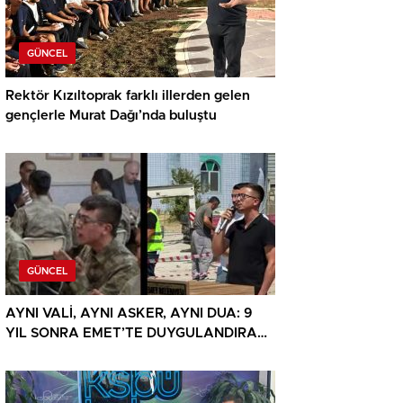
GÜNCEL
Rektör Kızıltoprak farklı illerden gelen
gençlerle Murat Dağı’nda buluştu
GÜNCEL
AYNI VALİ, AYNI ASKER, AYNI DUA: 9
YIL SONRA EMET’TE DUYGULANDIRAN
BULUŞMA