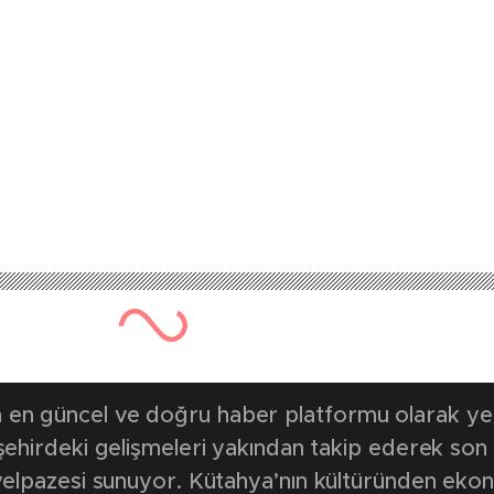
1029 kez okunmuştur
Yayınlanma Tarihi: 15 Eylül 2
yarı: ‘7.1 büyüklü
var’