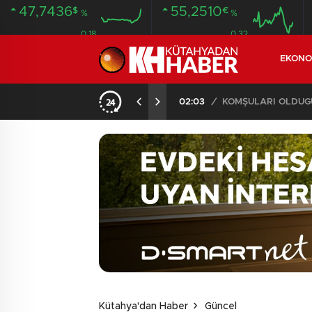
47,7436
55,2510
$
€
%
%
0.18
0.32
EKONO
İLDE 104 GÖZALTI
02:03
/
Kütahya'dan Haber
Güncel