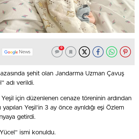
0
News
 kazasında şehit olan Jandarma Uzman Çavuş
 adı verildi.
t Yeşil için düzenlenen cenaze töreninin ardından
şı yapılan Yeşil’in 3 ay önce ayrıldığı eşi Özlem
yaya getirdi.
Yücel” ismi konuldu.