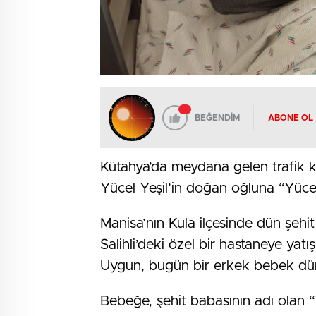
BEĞENDİM
ABONE OL
Kütahya’da meydana gelen trafik
Yücel Yeşil’in doğan oğluna “Yücel”
Manisa’nın Kula ilçesinde dün şehi
Salihli’deki özel bir hastaneye yatı
Uygun, bugün bir erkek bebek dün
Bebeğe, şehit babasının adı olan “