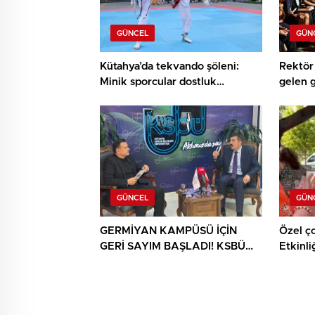
GÜNCEL
GÜN
Kütahya’da tekvando şöleni:
Rektör 
Minik sporcular dostluk
gelen 
müsabakasında buluştu
buluşt
GÜNCEL
GÜN
GERMİYAN KAMPÜSÜ İÇİN
Özel ç
GERİ SAYIM BAŞLADI! KSBÜ
Etkinli
REKTÖRÜ TARİH VERDİ