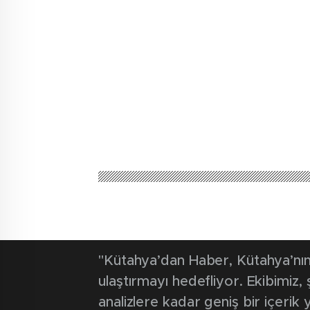
Kütahya'dan Haber
Güncel
Uzmanından u
deprem riski 