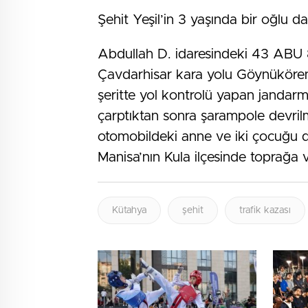
Şehit Yeşil’in 3 yaşında bir oğlu d
Abdullah D. idaresindeki 43 ABU 8
Çavdarhisar kara yolu Göynükören
şeritte yol kontrolü yapan jandar
çarptıktan sonra şarampole devrilm
otomobildeki anne ve iki çocuğu d
Manisa’nın Kula ilçesinde toprağa ve
Kütahya
şehit
trafik kazası