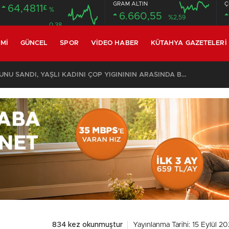
GRAM ALTIN
Ç
64,4811
£
%
6.660,55
%2,59
0.38
MI
GÜNCEL
SPOR
VIDEO HABER
KÜTAHYA GAZETELERI
KOMŞULARI ÖLDÜĞÜNÜ SANDI, YAŞLI KADINI ÇÖP YIĞINININ ARASINDA BULUNDU
834 kez okunmuştur
Yayınlanma Tarihi: 15 Eylül 2