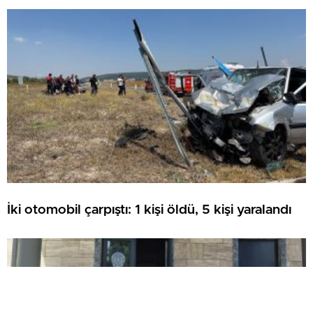
İki otomobil çarpıştı: 1 kişi öldü, 5 kişi yaralandı