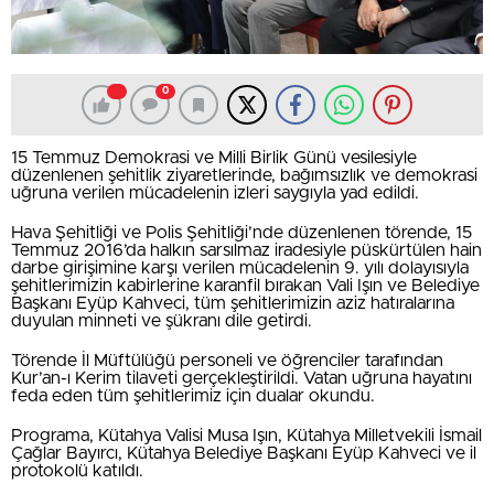
0
15 Temmuz Demokrasi ve Milli Birlik Günü vesilesiyle
düzenlenen şehitlik ziyaretlerinde, bağımsızlık ve demokrasi
uğruna verilen mücadelenin izleri saygıyla yad edildi.
Hava Şehitliği ve Polis Şehitliği’nde düzenlenen törende, 15
Temmuz 2016’da halkın sarsılmaz iradesiyle püskürtülen hain
darbe girişimine karşı verilen mücadelenin 9. yılı dolayısıyla
şehitlerimizin kabirlerine karanfil bırakan Vali Işın ve Belediye
Başkanı Eyüp Kahveci, tüm şehitlerimizin aziz hatıralarına
duyulan minneti ve şükranı dile getirdi.
Törende İl Müftülüğü personeli ve öğrenciler tarafından
Kur’an-ı Kerim tilaveti gerçekleştirildi. Vatan uğruna hayatını
feda eden tüm şehitlerimiz için dualar okundu.
Programa, Kütahya Valisi Musa Işın, Kütahya Milletvekili İsmail
Çağlar Bayırcı, Kütahya Belediye Başkanı Eyüp Kahveci ve il
protokolü katıldı.