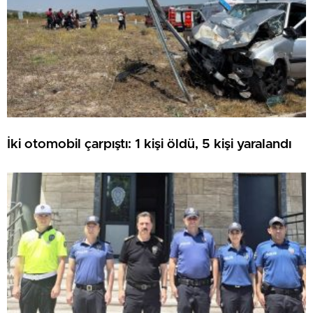
İki otomobil çarpıştı: 1 kişi öldü, 5 kişi yaralandı