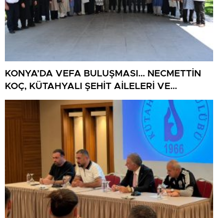
KONYA’DA VEFA BULUŞMASI… NECMETTİN
KOÇ, KÜTAHYALI ŞEHİT AİLELERİ VE
GAZİLERİ AĞIRLADI