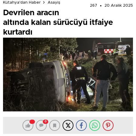
Kütahya'dan Haber
Asayiş
267
20 Aralık 2025
Devrilen aracın
altında kalan sürücüyü itfaiye
kurtardı
0