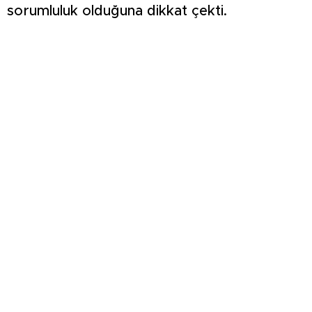
sorumluluk olduğuna dikkat çekti.
KOMŞULARI ÖLDÜĞÜNÜ SANDI, YAŞLI KADINI
ÇÖP YIĞINININ ARASINDA BULUNDU