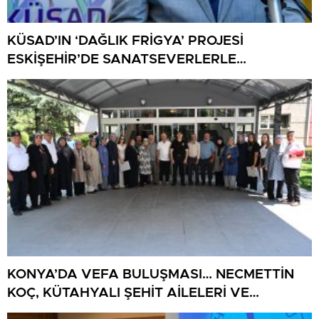
KÜSAD’IN ‘DAĞLIK FRİGYA’ PROJESİ
ESKİŞEHİR’DE SANATSEVERLERLE
BULUŞUYOR
KONYA’DA VEFA BULUŞMASI… NECMETTİN
KOÇ, KÜTAHYALI ŞEHİT AİLELERİ VE
GAZİLERİ AĞIRLADI