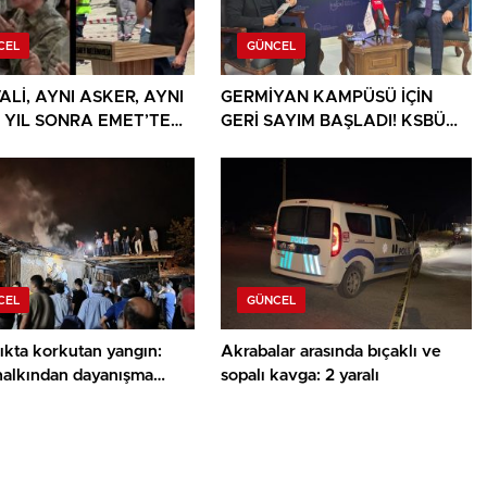
CEL
GÜNCEL
ALİ, AYNI ASKER, AYNI
GERMİYAN KAMPÜSÜ İÇİN
9 YIL SONRA EMET’TE
GERİ SAYIM BAŞLADI! KSBÜ
LANDIRAN BULUŞMA
REKTÖRÜ TARİH VERDİ
CEL
GÜNCEL
ıkta korkutan yangın:
Akrabalar arasında bıçaklı ve
halkından dayanışma
sopalı kavga: 2 yaralı