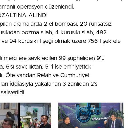
amanlı operasyon düzenlendi.
ZALTINA ALINDI
apılan aramalarda 2 el bombası, 20 ruhsatsız
usıkıdan bozma silah, 4 kurusıkı silah, 492
i ve 94 kurusıkı fişeği olmak üzere 756 fişek ele
li mercilere sevk edilen 99 şüpheliden 9’u
a, 6’sı savcılıktan, 51’i ise emniyetteki
ldı. Öte yandan Refahiye Cumhuriyet
kları iddiasıyla yakalanan 3 zanlıdan 2’si
salıverildi.