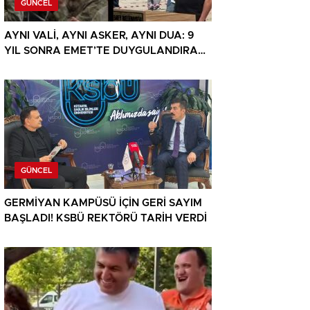
GÜNCEL
AYNI VALİ, AYNI ASKER, AYNI DUA: 9
YIL SONRA EMET’TE DUYGULANDIRAN
BULUŞMA
GÜNCEL
GERMİYAN KAMPÜSÜ İÇİN GERİ SAYIM
BAŞLADI! KSBÜ REKTÖRÜ TARİH VERDİ