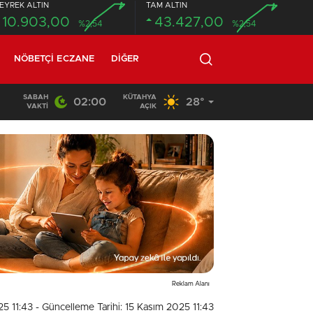
EYREK ALTIN
TAM ALTIN
10.903,00
43.427,00
%2,54
%2,54
NÖBETÇI ECZANE
DIĞER
SABAH
KÜTAHYA
02:00
28°
02:03
/
VAKTI
AÇIK
Reklam Alanı
25 11:43
- Güncelleme Tarihi: 15 Kasım 2025 11:43