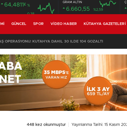
GRAM ALTIN
Ç
64,4811
£
%
6.660,55
%2,59
0.38
MI
GÜNCEL
SPOR
VIDEO HABER
KÜTAHYA GAZETELERI
 OPERASYONU: KÜTAHYA DAHİL 30 İLDE 104 GÖZALTI
448 kez okunmuştur
Yayınlanma Tarihi: 15 Kasım 20