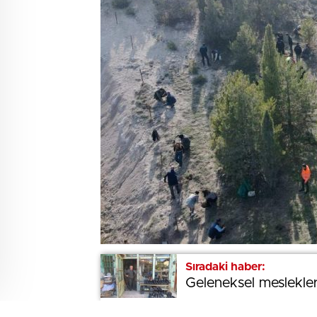
Sıradaki haber:
Sıradaki haber:
Geleneksel meslekler
Geleneksel meslekler
BEĞENDİM
ABONE OL