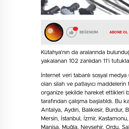
BEĞENDİM
ABONE OL
Kütahya’nın da aralarında bulunduğ
yakalanan 102 zanlıdan 11’i tutukl
İnternet veri tabanlı sosyal medy
olan silah ve patlayıcı maddelerin 
organize şekilde hareket ettikleri b
tarafından çalışma başlatıldı. Bu
Antalya, Aydın, Balıkesir, Burdur, 
Mersin, İstanbul, İzmir, Kastamonu,
Manisa, Muğla, Nevşehir, Ordu, Sa