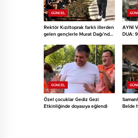
GÜNCEL
GÜN
Rektör Kızıltoprak farklı illerden
AYNI V
gelen gençlerle Murat Dağı’nda
DUA: 
buluştu
DUYGU
GÜNCEL
GÜN
Özel çocuklar Gediz Gezi
Samanl
Etkinliğinde doyasıya eğlendi
Belde 
örneği