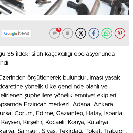
0
News
u 35 ildeki silah kaçakçılığı operasyonunda
andı
a üzerinden örgütlenerek bulundurulması yasak
ticaretine yönelik ülke genelinde planlı ve
elirlenen şüphelilere yönelik emniyet ekipleri
 kapsamda Erzincan merkezli Adana, Ankara,
Bursa, Çorum, Edirne, Gaziantep, Hatay, Isparta,
 Kayseri, Kırşehir, Kocaeli, Konya, Kütahya,
karya, Samsun, Sivas, Tekirdağ, Tokat, Trabzon,