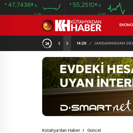
47,7436
55,2510
$
€
%
%
0.18
0.32
EKONO
14:26
/
JANDARMADAN DEAŞ
Kütahya'dan Haber
Güncel