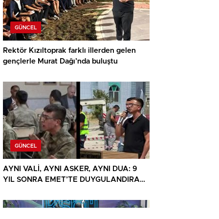
GÜNCEL
Rektör Kızıltoprak farklı illerden gelen
gençlerle Murat Dağı’nda buluştu
GÜNCEL
AYNI VALİ, AYNI ASKER, AYNI DUA: 9
YIL SONRA EMET’TE DUYGULANDIRAN
BULUŞMA