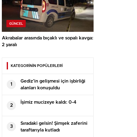
GÜNCEL
Akrabalar arasında bıçaklı ve sopalı kavga:
2 yaralı
KATEGORİNİN POPÜLERLERİ
Gediz’in gelişmesi için işbirliği
1
alanları konuşuldu
İşimiz mucizeye kaldı: 0-4
2
Sıradaki gelsin! Şimşek zaferini
3
taraftarıyla kutladı