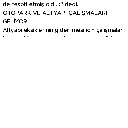
de tespit etmiş olduk” dedi.
OTOPARK VE ALTYAPI ÇALIŞMALARI
GELİYOR
Altyapı eksiklerinin giderilmesi için çalışmalar
başlatıldığını belirten Akel, Kütahya Valisi
Musa Işın ve MHP Kütahya Milletvekili Ahmet
Erbaş’ın ziyaretinde otopark alanının
asfaltlanması, taş döşenmesi ve
genişletilmesi konularının ele alındığını
belirterek, “İnşallah en kısa sürede bu
eksikleri gidererek önümüzdeki yıl kayak
merkezini daha kullanışlı hale getirmeyi
planlıyoruz” diye konuştu.
MACERA SALINCAKLARI KURULACAK
Kayak merkezinin bugüne kadar kış aylarında