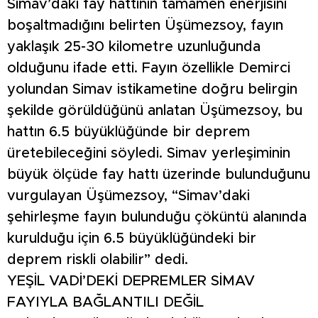
Simav’daki fay hattının tamamen enerjisini
boşaltmadığını belirten Üşümezsoy, fayın
yaklaşık 25-30 kilometre uzunluğunda
olduğunu ifade etti. Fayın özellikle Demirci
yolundan Simav istikametine doğru belirgin
şekilde görüldüğünü anlatan Üşümezsoy, bu
hattın 6.5 büyüklüğünde bir deprem
üretebileceğini söyledi. Simav yerleşiminin
büyük ölçüde fay hattı üzerinde bulunduğunu
vurgulayan Üşümezsoy, “Simav’daki
şehirleşme fayın bulunduğu çöküntü alanında
kurulduğu için 6.5 büyüklüğündeki bir
deprem riskli olabilir” dedi.
YEŞİL VADİ’DEKİ DEPREMLER SİMAV
FAYIYLA BAĞLANTILI DEĞİL