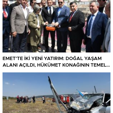
EMET’TE İKİ YENİ YATIRIM: DOĞAL YAŞAM
ALANI AÇILDI, HÜKÜMET KONAĞININ TEMELİ
ATILDI