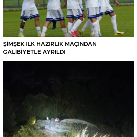
ŞİMŞEK İLK HAZIRLIK MAÇINDAN
GALİBİYETLE AYRILDI