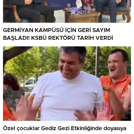
GERMİYAN KAMPÜSÜ İÇİN GERİ SAYIM
BAŞLADI! KSBÜ REKTÖRÜ TARİH VERDİ
Özel çocuklar Gediz Gezi Etkinliğinde doyasıya