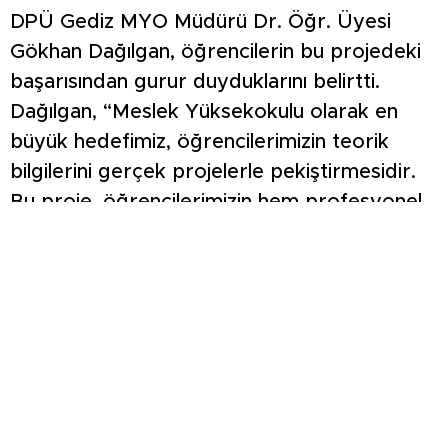
DPÜ Gediz MYO Müdürü Dr. Öğr. Üyesi
Gökhan Dağılgan, öğrencilerin bu projedeki
başarısından gurur duyduklarını belirtti.
Dağılgan, “Meslek Yüksekokulu olarak en
büyük hedefimiz, öğrencilerimizin teorik
bilgilerini gerçek projelerle pekiştirmesidir.
Bu proje, öğrencilerimizin hem profesyonel
yeteneklerini sergilemeleri hem de
Gediz’deki yerel girişimlere, özellikle de
kadın kooperatifimize somut bir katkı
sağlamaları açısından çok değerlidir.
Gençlerimizin bu üretkenliği, geleceğin
tasarımcıları olarak ne kadar başarılı
olacaklarının göstergesidir” dedi.
Gediz TSO Başkanı Vedat Öztürk ise eğitimin