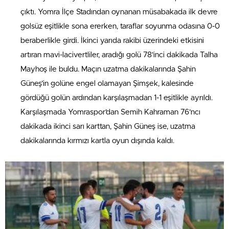
çıktı. Yomra İlçe Stadından oynanan müsabakada ilk devre
golsüz eşitlikle sona ererken, taraflar soyunma odasına 0-0
beraberlikle girdi. İkinci yarıda rakibi üzerindeki etkisini
artıran mavi-lacivertliler, aradığı golü 78’inci dakikada Talha
Mayhoş ile buldu. Maçın uzatma dakikalarında Şahin
Güneş’in golüne engel olamayan Şimşek, kalesinde
gördüğü golün ardından karşılaşmadan 1-1 eşitlikle ayrıldı.
Karşılaşmada Yomraspor’dan Semih Kahraman 76’ncı
dakikada ikinci sarı karttan, Şahin Güneş ise, uzatma
dakikalarında kırmızı kartla oyun dışında kaldı.