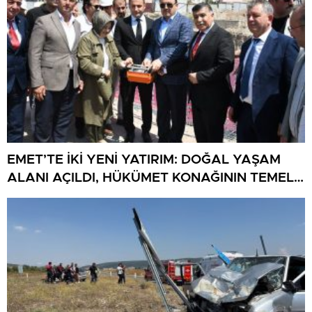
EMET’TE İKİ YENİ YATIRIM: DOĞAL YAŞAM
ALANI AÇILDI, HÜKÜMET KONAĞININ TEMELİ
ATILDI