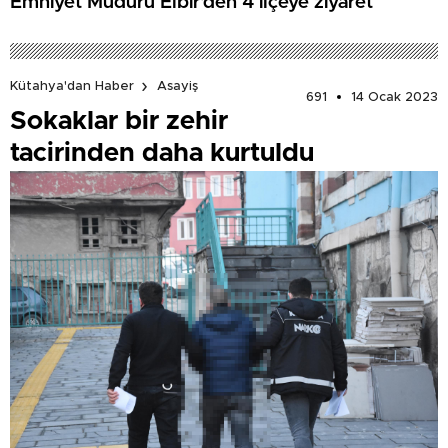
Emniyet Müdürü Elbir’den 4 ilçeye ziyaret
Kütahya'dan Haber
Asayiş
691
14 Ocak 2023
Sokaklar bir zehir
tacirinden daha kurtuldu