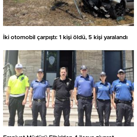
İki otomobil çarpıştı: 1 kişi öldü, 5 kişi yaralandı