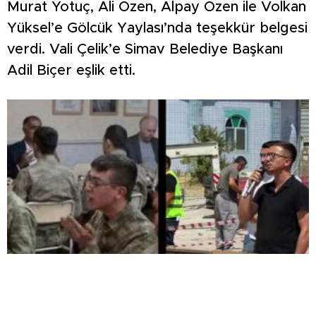
Murat Yotuç, Ali Özen, Alpay Özen ile Volkan
Yüksel’e Gölcük Yaylası’nda teşekkür belgesi
verdi. Vali Çelik’e Simav Belediye Başkanı
Adil Biçer eşlik etti.
AYNI VALİ, AYNI ASKER, AYNI DUA: 9 YIL
SONRA EMET’TE DUYGULANDIRAN