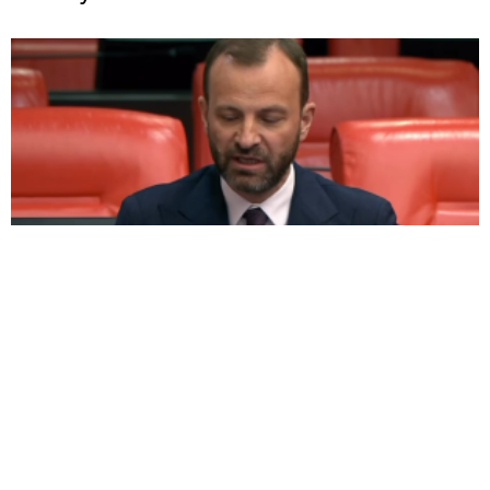
BAYIRCI TBMM’DE KONUŞTU: ‘HER OKULA BİR
MESCİT AYRICALIK DEĞİL, HAKTIR’