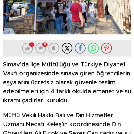
0
Simav’da İlçe Müftülüğü ve Türkiye Diyanet
Vakfı organizesinde sınava giren öğrencilerin
eşyalarını ücretsiz olarak güvenle teslim
edebilmeleri için 4 farklı okulda emanet ve su
ikramı çadırları kuruldu.
Müftü Vekili Hakkı Balı ve Din Hizmetleri
Uzmanı Necati Keleş’in koordinesinde Din
Görevlileri Ali Elitok ve Sezer Can çadır ve su