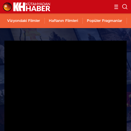
Vizyondaki Filmler
Haftanın Filmleri
Popüler Fragmanlar