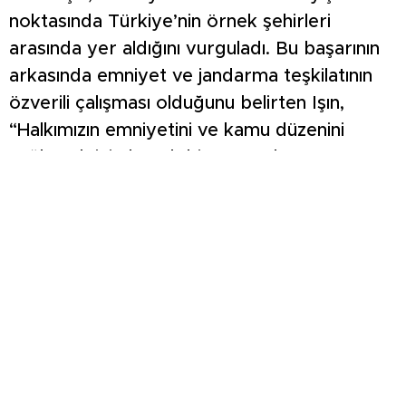
noktasında Türkiye’nin örnek şehirleri
arasında yer aldığını vurguladı. Bu başarının
arkasında emniyet ve jandarma teşkilatının
özverili çalışması olduğunu belirten Işın,
“Halkımızın emniyetini ve kamu düzenini
sağlamak için büyük bir gayretle
çalışıyorsunuz. Ortaya koyduğunuz bu
başarıdan dolayı hepinize teşekkür
ediyorum,” dedi. Ramazan ayının kardeşlik
duygularını pekiştiren manevi atmosferine
değinen Vali Işın, konuşmasını güvenlik
güçlerinin ailelerine selam göndererek
tamamladı. Işın, “Ailelerinize selam ve
hürmetlerimi iletiyorum. Çocuklarınızla ve
sevdiklerinizle birlikte sağlık ve huzur