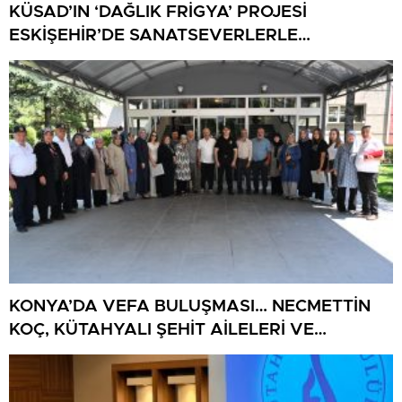
KÜSAD’IN ‘DAĞLIK FRİGYA’ PROJESİ
ESKİŞEHİR’DE SANATSEVERLERLE
BULUŞUYOR
KONYA’DA VEFA BULUŞMASI… NECMETTİN
KOÇ, KÜTAHYALI ŞEHİT AİLELERİ VE
GAZİLERİ AĞIRLADI