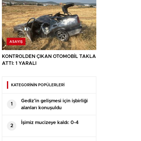
ASAYIŞ
KONTROLDEN ÇIKAN OTOMOBİL TAKLA
ATTI: 1 YARALI
KATEGORİNİN POPÜLERLERİ
Gediz’in gelişmesi için işbirliği
1
alanları konuşuldu
İşimiz mucizeye kaldı: 0-4
2