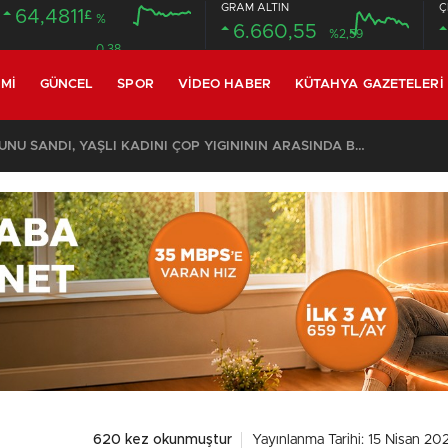
GRAM ALTIN
Ç
64,4811
£
%
6.660,55
%2,59
0.38
MI
GÜNCEL
SPOR
VIDEO HABER
KÜTAHYA GAZETELERI
KOMŞULARI ÖLDÜĞÜNÜ SANDI, YAŞLI KADINI ÇÖP YIĞINININ ARASINDA BULUNDU
620 kez okunmuştur
Yayınlanma Tarihi: 15 Nisan 20