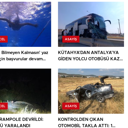
CEL
ASAYIŞ
 Bilmeyen Kalmasın’ yaz
KÜTAHYA’DAN ANTALYA’YA
için başvurular devam
GİDEN YOLCU OTOBÜSÜ KAZA
YAPTI: 1 ÖLÜ, 15 YARALI
CEL
ASAYIŞ
ARAMPOLE DEVRİLDİ:
KONTROLDEN ÇIKAN
Ü YARALANDI
OTOMOBİL TAKLA ATTI: 1