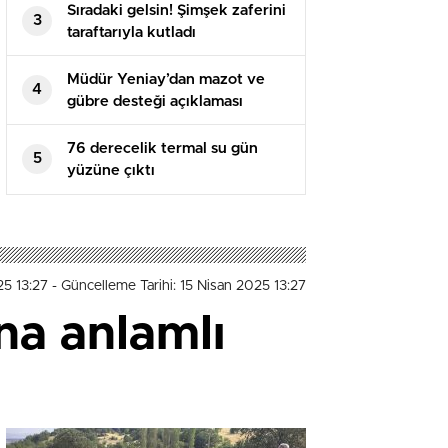
Sıradaki gelsin! Şimşek zaferini
3
taraftarıyla kutladı
Müdür Yeniay’dan mazot ve
4
gübre desteği açıklaması
76 derecelik termal su gün
5
yüzüne çıktı
25 13:27
- Güncelleme Tarihi: 15 Nisan 2025 13:27
na anlamlı