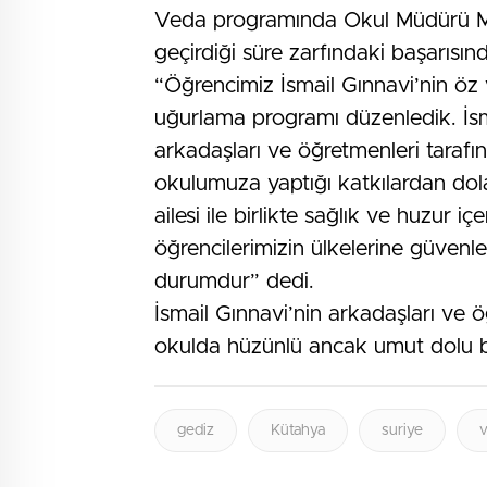
Veda programında Okul Müdürü Me
geçirdiği süre zarfındaki başarısın
“Öğrencimiz İsmail Gınnavi’nin öz 
uğurlama programı düzenledik. İs
arkadaşları ve öğretmenleri tarafı
okulumuza yaptığı katkılardan dol
ailesi ile birlikte sağlık ve huzur 
öğrencilerimizin ülkelerine güvenle 
durumdur” dedi.
İsmail Gınnavi’nin arkadaşları ve 
okulda hüzünlü ancak umut dolu bi
gediz
Kütahya
suriye