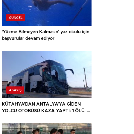
GÜNCEL
‘Yüzme Bilmeyen Kalmasın’ yaz okulu için
başvurular devam ediyor
ASAYIŞ
KÜTAHYA’DAN ANTALYA’YA GİDEN
YOLCU OTOBÜSÜ KAZA YAPTI: 1 ÖLÜ, 15
YARALI