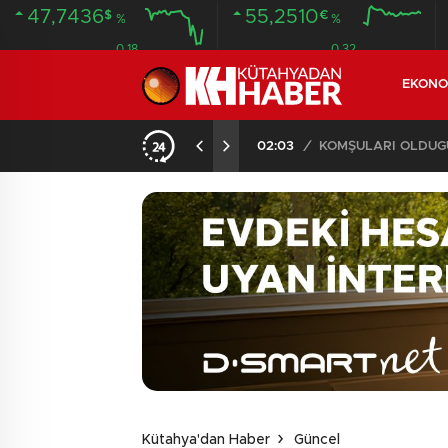
47,7436
55,2510
$
€
%
%
0.18
0.32
EKONO
İLDE 104 GÖZALTI
02:03
/
Kütahya'dan Haber
Güncel