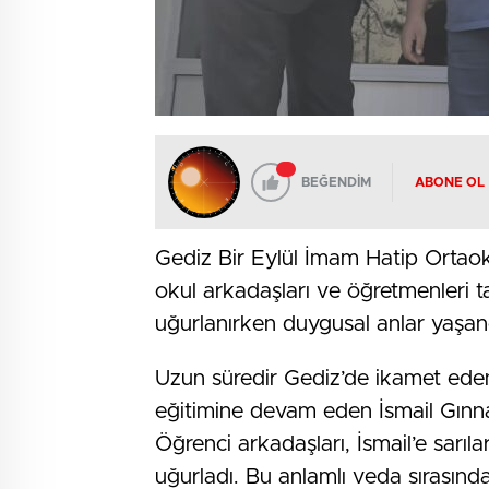
BEĞENDİM
ABONE OL
Gediz Bir Eylül İmam Hatip Ortaokul
okul arkadaşları ve öğretmenleri ta
uğurlanırken duygusal anlar yaşan
Uzun süredir Gediz’de ikamet ede
eğitimine devam eden İsmail Gınnav
Öğrenci arkadaşları, İsmail’e sarıl
uğurladı. Bu anlamlı veda sırasınd