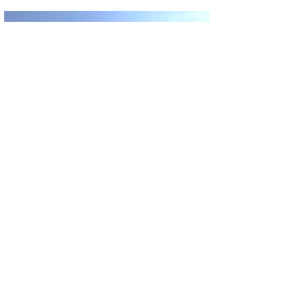
ASAYIŞ
KÜTAHYA’DAN ANTALYA’YA GİDEN
YOLCU OTOBÜSÜ KAZA YAPTI: 1 ÖLÜ, 15
YARALI
GÜNCEL
ŞİMŞEK İLK HAZIRLIK MAÇINDAN