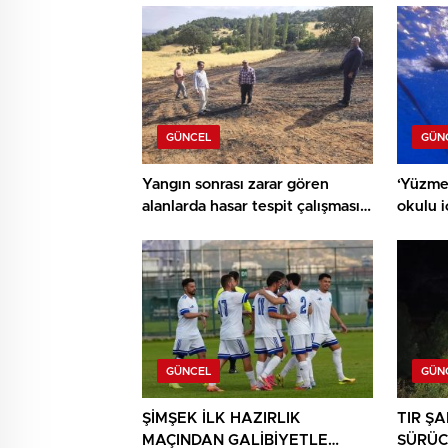
GÜNCEL
GÜN
Yangın sonrası zarar gören
‘Yüzme
alanlarda hasar tespit çalışması
okulu 
yapıldı
ediyor
GÜNCEL
GÜN
ŞİMŞEK İLK HAZIRLIK
TIR Ş
MAÇINDAN GALİBİYETLE
SÜRÜC