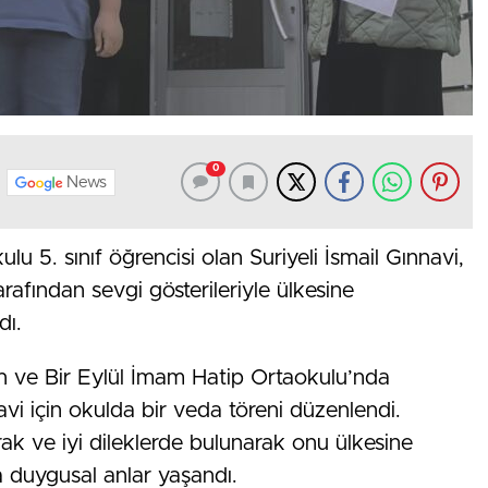
0
News
u 5. sınıf öğrencisi olan Suriyeli İsmail Gınnavi,
rafından sevgi gösterileriyle ülkesine
dı.
n ve Bir Eylül İmam Hatip Ortaokulu’nda
i için okulda bir veda töreni düzenlendi.
arak ve iyi dileklerde bulunarak onu ülkesine
a duygusal anlar yaşandı.