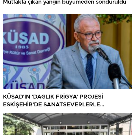
Mutfakta çıkan yangın büyümeden söndürüldü
KÜSAD’IN ‘DAĞLIK FRİGYA’ PROJESİ
ESKİŞEHİR’DE SANATSEVERLERLE
BULUŞUYOR