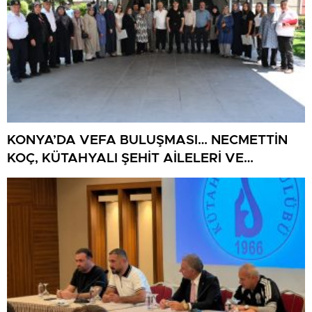
KONYA’DA VEFA BULUŞMASI… NECMETTİN
KOÇ, KÜTAHYALI ŞEHİT AİLELERİ VE
GAZİLERİ AĞIRLADI