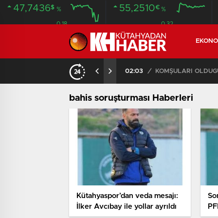
47,7436
55,2510
$
€
%
%
0.18
0.32
EKONO
İLDE 104 GÖZALTI
02:03
/
bahis soruşturması Haberleri
Kütahyaspor’dan veda mesajı:
So
İlker Avcıbay ile yollar ayrıldı
PF