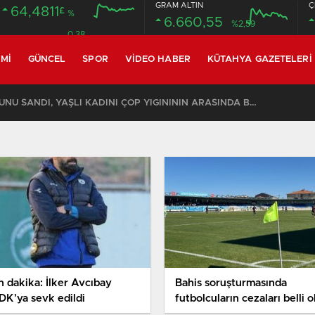
GRAM ALTIN
Ç
64,4811
£
%
6.660,55
%2,59
0.38
MI
GÜNCEL
SPOR
VIDEO HABER
KÜTAHYA GAZETELERI
KOMŞULARI ÖLDÜĞÜNÜ SANDI, YAŞLI KADINI ÇÖP YIĞINININ ARASINDA BULUNDU
n dakika: İlker Avcıbay
Bahis soruşturmasında
DK’ya sevk edildi
futbolcuların cezaları belli 