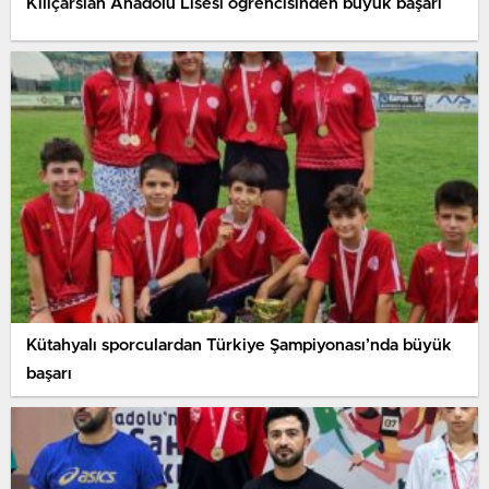
Kılıçarslan Anadolu Lisesi öğrencisinden büyük başarı
Kütahyalı sporculardan Türkiye Şampiyonası’nda büyük
başarı