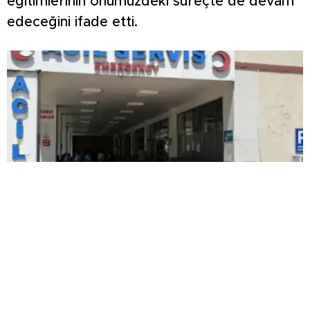
eğitimlerinin önümüzdeki süreçte de devam
edeceğini ifade etti.
Kardeşlerin kavgası kanlı bitti: Yengesini
öldürdü, abisini ağır yaraladı