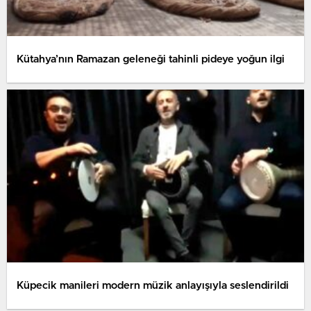
Kütahya’nın Ramazan geleneği tahinli pideye yoğun ilgi
Küpecik manileri modern müzik anlayışıyla seslendirildi