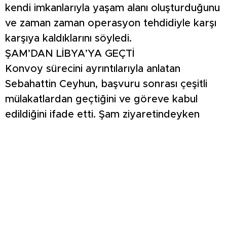
kendi imkanlarıyla yaşam alanı oluşturduğunu
ve zaman zaman operasyon tehdidiyle karşı
karşıya kaldıklarını söyledi.
ŞAM’DAN LİBYA’YA GEÇTİ
Konvoy sürecini ayrıntılarıyla anlatan
Sebahattin Ceyhun, başvuru sonrası çeşitli
mülakatlardan geçtiğini ve göreve kabul
edildiğini ifade etti. Şam ziyaretindeyken
çağrıldığını belirten Ceyhun, Türkiye’ye
dönmeden doğrudan Libya’ya geçtiğini
söyledi. 9 Mayıs’ta Libya’ya ulaştıklarını
kaydeden Ceyhun, ilk etapta Zaviye
kentinde bir hafta boyunca eğitim aldıklarını
anlattı.
Çöl şartları, güvenlik riskleri ve aşiret