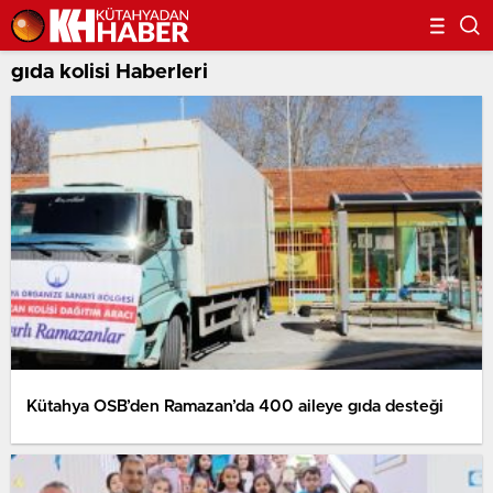
gıda kolisi Haberleri
Kütahya OSB’den Ramazan’da 400 aileye gıda desteği