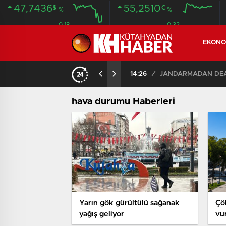
47,7436
55,2510
$
€
%
%
0.18
0.32
EKONO
14:26
/
JANDARMADAN DEAŞ
hava durumu Haberleri
Yarın gök gürültülü sağanak
Çöl
yağış geliyor
vu
yağ