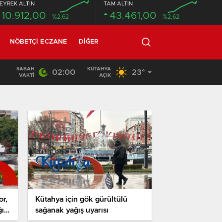
EYREK ALTIN
TAM ALTIN
10.912,00
43.461,00
%2,62
%2,62
NÖBETÇI ECZANE
DIĞER
SABAH
KÜTAHYA
02:00
23°
02:03
/
VAKTI
AÇIK
or,
Kütahya için gök gürültülü
ış
sağanak yağış uyarısı