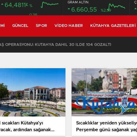
GRAM ALTIN
Ç
64,4811
£
%
6.660,55
%2,59
0.38
MI
GÜNCEL
SPOR
VIDEO HABER
KÜTAHYA GAZETELERI
 OPERASYONU: KÜTAHYA DAHİL 30 İLDE 104 GÖZALTI
 sıcakları Kütahya’yı
Sıcaklıklar yeniden yükseliy
racak, ardından sağanak
Perşembe günü sağanak yağ
ış geliyor
var