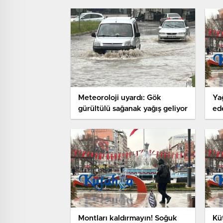
Meteoroloji uyardı: Gök
Ya
gürültülü sağanak yağış geliyor
ed
Montları kaldırmayın! Soğuk
Kü