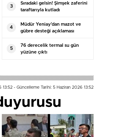
Sıradaki gelsin! Şimşek zaferini
3
taraftarıyla kutladı
Müdür Yeniay’dan mazot ve
4
gübre desteği açıklaması
76 derecelik termal su gün
5
yüzüne çıktı
6 13:52
- Güncelleme Tarihi: 5 Haziran 2026 13:52
i duyurusu