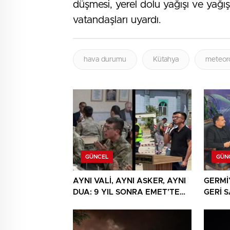
düşmesi, yerel dolu yağışı ve yağış
vatandaşları uyardı.
hava durumu
Kütahya
meteoro
GÜNCEL
GÜN
AYNI VALİ, AYNI ASKER, AYNI
GERMİ
DUA: 9 YIL SONRA EMET’TE
GERİ 
DUYGULANDIRAN BULUŞMA
REKTÖ