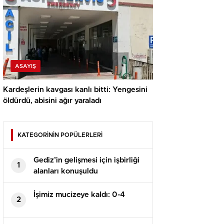
ASAYIŞ
Kardeşlerin kavgası kanlı bitti: Yengesini
öldürdü, abisini ağır yaraladı
KATEGORİNİN POPÜLERLERİ
Gediz’in gelişmesi için işbirliği
1
alanları konuşuldu
İşimiz mucizeye kaldı: 0-4
2