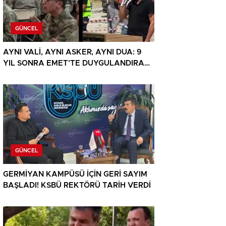
GÜNCEL
AYNI VALİ, AYNI ASKER, AYNI DUA: 9
YIL SONRA EMET’TE DUYGULANDIRAN
BULUŞMA
GÜNCEL
GERMİYAN KAMPÜSÜ İÇİN GERİ SAYIM
BAŞLADI! KSBÜ REKTÖRÜ TARİH VERDİ