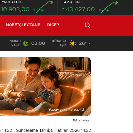
EYREK ALTIN
TAM ALTIN
10.903,00
43.427,00
%2,54
%2,54
NÖBETÇI ECZANE
DIĞER
SABAH
KÜTAHYA
02:00
26°
02:03
/
VAKTI
AÇIK
Reklam Alanı
6 14:22
- Güncelleme Tarihi: 5 Haziran 2026 14:22