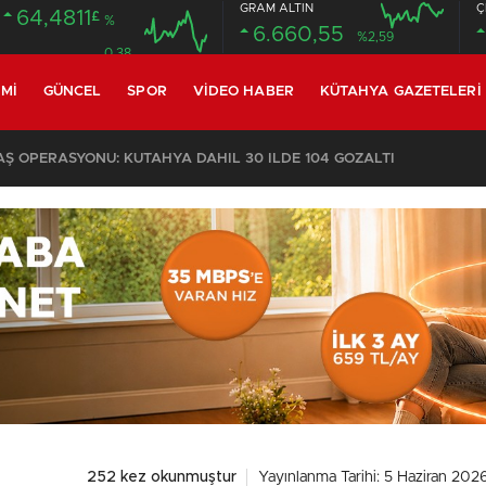
GRAM ALTIN
Ç
64,4811
£
%
6.660,55
%2,59
0.38
MI
GÜNCEL
SPOR
VIDEO HABER
KÜTAHYA GAZETELERI
 OPERASYONU: KÜTAHYA DAHİL 30 İLDE 104 GÖZALTI
252 kez okunmuştur
Yayınlanma Tarihi: 5 Haziran 202