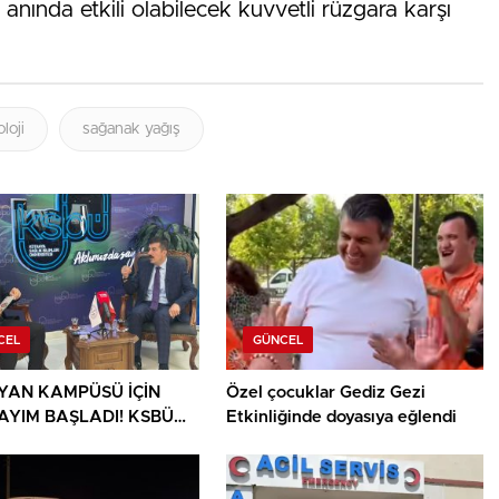
 anında etkili olabilecek kuvvetli rüzgara karşı
loji
sağanak yağış
CEL
GÜNCEL
YAN KAMPÜSÜ İÇİN
Özel çocuklar Gediz Gezi
SAYIM BAŞLADI! KSBÜ
Etkinliğinde doyasıya eğlendi
RÜ TARİH VERDİ