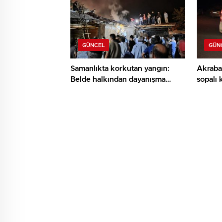
GÜNCEL
GÜN
Samanlıkta korkutan yangın:
Akrabal
Belde halkından dayanışma
sopalı 
örneği