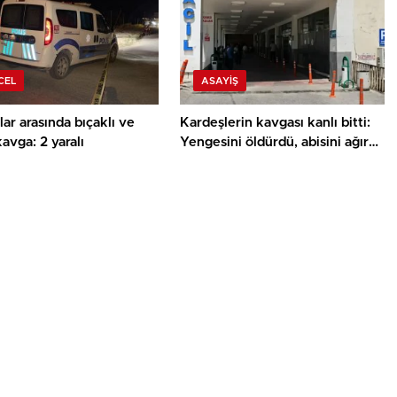
CEL
ASAYIŞ
ar arasında bıçaklı ve
Kardeşlerin kavgası kanlı bitti:
kavga: 2 yaralı
Yengesini öldürdü, abisini ağır
yaraladı