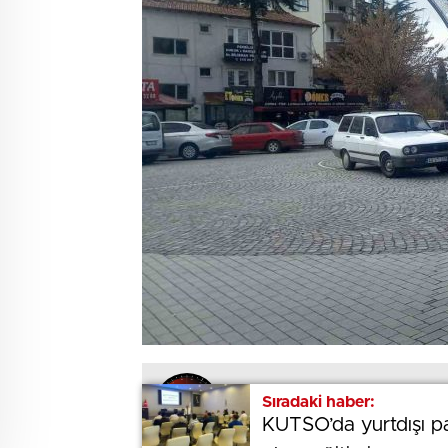
Sıradaki haber:
Sıradaki haber:
BEĞENDİM
ABONE OL
KUTSO’da yurtdışı pa
KUTSO’da yurtdışı pa