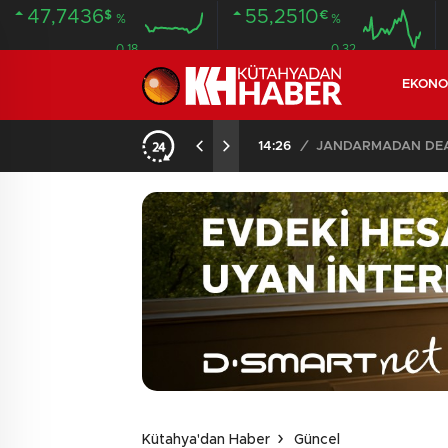
47,7436
55,2510
$
€
%
%
0.18
0.32
EKONO
14:26
/
JANDARMADAN DEAŞ
Kütahya'dan Haber
Güncel