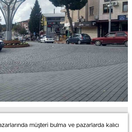
0
News
zarlarında müşteri bulma ve pazarlarda kalıcı
zarlarında müşteri bulma ve pazarlarda kalıcı