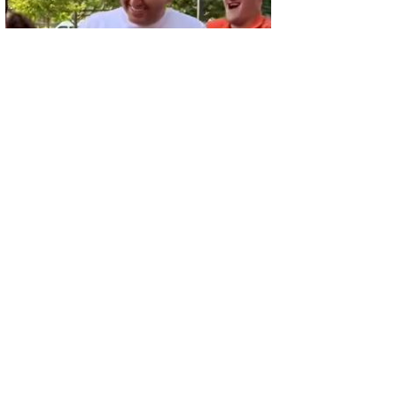
GÜNCEL
Özel çocuklar Gediz Gezi Etkinliğinde
doyasıya eğlendi
GÜNCEL
Samanlıkta korkutan yangın: Belde
halkından dayanışma örneği