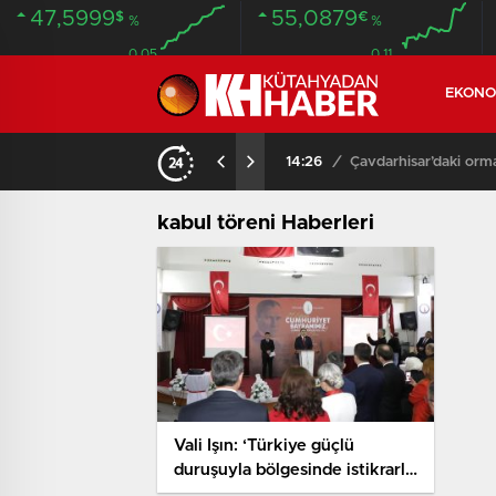
47,5999
55,0879
$
€
%
%
0.05
0.11
EKONO
NDA BULUNDU
14:26
/
Çavdarhisar’daki orm
kabul töreni Haberleri
Vali Işın: ‘Türkiye güçlü
duruşuyla bölgesinde istikrarlı
bir konumdadır’