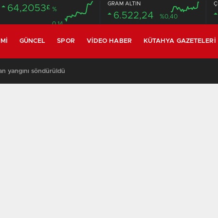
GRAM ALTIN
Ç
64,2053
£
%
6.522,24
%0,40
0.14
MI
GÜNCEL
SPOR
VIDEO HABER
KÜTAHYA GAZETELERI
an yangını söndürüldü