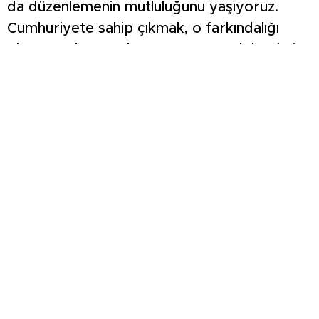
da düzenlemenin mutluluğunu yaşıyoruz.
Cumhuriyete sahip çıkmak, o farkındalığı
oluşturmak ve o duruşu göstermek hepimiz
için çok kıymetli. İnşallah bu kortejle
kutlamaları daha etkin hale getirmiş olacağız.
Emeği geçen herkese teşekkür ediyorum.”
diye konuştu.
Kütahya Motosiklet Kulübü Başkanı İsa
Duman da etkinliğe 50 motosikletle
katıldıklarını belirterek, kortejde yer
almaktan duyduğu memnuniyeti ifade etti.
Konuşmaların ardından motosikletliler Türk
bayraklarıyla süsledikleri motorlarıyla kentin
farklı bölgelerinde tur attı.