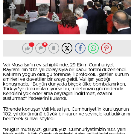
0
Vali Musa Işın’ın ev sahipliğinde, 29 Ekim Cumhuriyet
Bayramı’nın 102. yılı dolayısıyla bir kabul töreni düzenlendi.
Katılımın yoğun olduğu törende, il protokolü, gaziler, kurum
amirleri ve davetliler bir araya geldi. Vali Işın yaptığı
konuşmada, “Bugün dünyada birçok ülke bombalanırken,
Türkiye’ye dokunulamıyorsa bu, milletimizin gücündendir.
Kendisini yok eder ama bayrağını indirtmez, ezanını
susturmaz” ifadelerini kullandı.
Törende konuşan Vali Musa Işın, Cumhuriyet’in kuruluşunun
102. yıl dönümünü büyük bir gurur ve sevinçle kutladıklarını
belirterek şunları söyledi:
“Bugün mutluyuz, gururluyuz. Cumhuriyetimizin 102. yılını