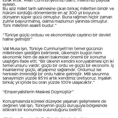
idrak ettik. Allah Cumhuriyetimizi daim, milletimizi payidar
eylesin.
Bu aziz millet tarih sahnesine çıkan birkaç milletten biridir ve
hüküm sürdüğü dönemlerde en az 300 yıl boyunca
dünyanın süper gücü olmuştur. Buna rağmen hiçbir zaman
zulme başvurmamış, daima mazlumun yanında olmuştur.
Türk milletinin asaleti budur.”
“Türkiye güçlü ordusu ve ekonomisiyle caydırıcı bir devlet
haline gelmiştir”
Vali Musa Işın, Türkiye Cumhuriyeti’nin temel gücünün
milletinden geldiğini belirterek, ülkemizin bugün hem
ekonomik hem de askeri bakımdan önemli bir konuma
ulaştığını ifade etti: “Bir ülkenin kendini koruyabilmesi için iki
temel unsuru vardır; güçlü bir ordu ve güçlü bir ekonomi. İş
insanlarımız güçlü, altyapımız sağlamdır. Ordumuz ise
herkesin imrendiği bir ordu haline gelmiştir. Milli savunma
sanayimizin yüzde 85’ini artık kendimiz üretiyoruz. İnşallah
birkaç yıl içinde bu oran yüzde 100’e ulaşacaktır.”
“Emperyalistlerin Maskesi Düşmüştür”
Konuşmasında küresel düzeyde yaşanan gelişmelere de
değinen Vali Işın, Türkiye’nin güçlü duruşuyla bölgesinde
istikrarlı bir konumda bulunduğunu belirtti.