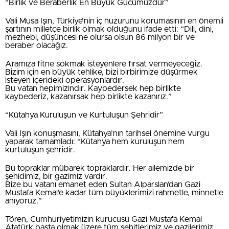
“Birlik ve Beraberlik En Büyük Gücümüzdür”
Vali Musa Işın, Türkiye’nin iç huzurunu korumasının en önemli
şartının milletçe birlik olmak olduğunu ifade etti: “Dili, dini,
mezhebi, düşüncesi ne olursa olsun 86 milyon bir ve
beraber olacağız.
Aramıza fitne sokmak isteyenlere fırsat vermeyeceğiz.
Bizim için en büyük tehlike, bizi birbirimize düşürmek
isteyen içerideki operasyonlardır.
Bu vatan hepimizindir. Kaybedersek hep birlikte
kaybederiz, kazanırsak hep birlikte kazanırız.”
“Kütahya Kuruluşun ve Kurtuluşun Şehridir”
Vali Işın konuşmasını, Kütahya’nın tarihsel önemine vurgu
yaparak tamamladı: “Kütahya hem kuruluşun hem
kurtuluşun şehridir.
Bu topraklar mübarek topraklardır. Her ailemizde bir
şehidimiz, bir gazimiz vardır.
Bize bu vatanı emanet eden Sultan Alparslan’dan Gazi
Mustafa Kemal’e kadar tüm büyüklerimizi rahmetle, minnetle
anıyoruz.”
Tören, Cumhuriyetimizin kurucusu Gazi Mustafa Kemal
Atatürk başta olmak üzere tüm şehitlerimiz ve gazilerimiz