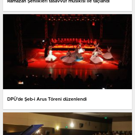
Ramazan Şenlikleri tasavvuf musikisi ile taçlandı
DPÜ’de Şeb-i Arus Töreni düzenlendi