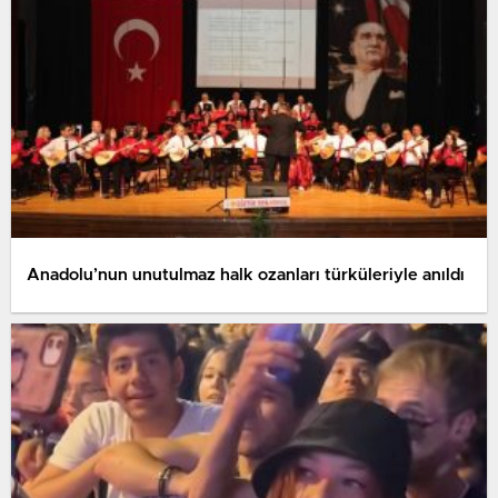
Anadolu’nun unutulmaz halk ozanları türküleriyle anıldı