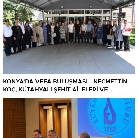
KONYA’DA VEFA BULUŞMASI… NECMETTİN
KOÇ, KÜTAHYALI ŞEHİT AİLELERİ VE
GAZİLERİ AĞIRLADI