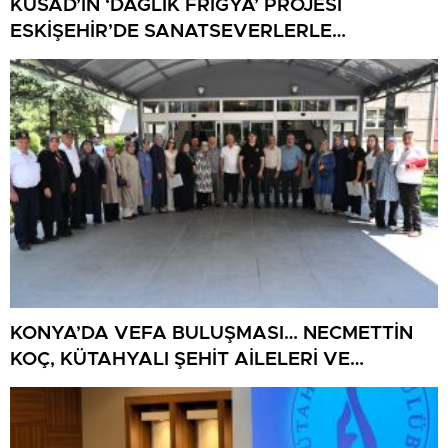
KÜSAD’IN ‘DAĞLIK FRİGYA’ PROJESİ
ESKİŞEHİR’DE SANATSEVERLERLE
BULUŞUYOR
KONYA’DA VEFA BULUŞMASI… NECMETTİN
KOÇ, KÜTAHYALI ŞEHİT AİLELERİ VE
GAZİLERİ AĞIRLADI