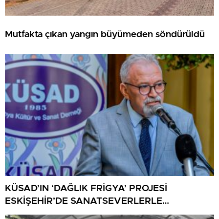
Mutfakta çıkan yangın büyümeden söndürüldü
KÜSAD’IN ‘DAĞLIK FRİGYA’ PROJESİ
ESKİŞEHİR’DE SANATSEVERLERLE
BULUŞUYOR