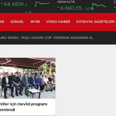
GRAM ALTIN
Ç
64,4811
£
%
6.660,55
%2,59
0.38
MI
GÜNCEL
SPOR
VIDEO HABER
KÜTAHYA GAZETELERI
KOMŞULARI ÖLDÜĞÜNÜ SANDI, YAŞLI KADINI ÇÖP YIĞINININ ARASINDA BULUNDU
hitler için mevlid programı
zenlendi