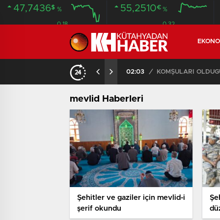
47,7436
55,2510
$
€
%
%
0.18
0.32
EKONO
İLDE 104 GÖZALTI
02:03
/
mevlid Haberleri
Şehitler ve gaziler için mevlid-i
Şe
şerif okundu
dü