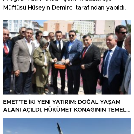
Müftüsü Hüseyin Demirci tarafından yapıldı.
EMET’TE İKİ YENİ YATIRIM: DOĞAL YAŞAM
ALANI AÇILDI, HÜKÜMET KONAĞININ TEMELİ
ATILDI