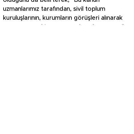
olduğunu da belirterek, “Bu kanun
uzmanlarımız tarafından, sivil toplum
kuruluşlarının, kurumların görüşleri alınarak
tamamen Türkiye’ye göre hazırlanmış yerli
ve milli bir kanundur.” diye konuştu.
Paris İklim Anlaşması’na da değinen Kös,
şunları kaydetti:
“Biz ticaretinin yüzde 50 Avrupa Birliği ile
yapan bir ülkeyiz. Avrupa Birliği de bu
küresel iklim değişikliğinden yola çıkarak
diyor ki ‘Bizim yaptığımız anlaşmaya eğer
dahil olmazsanız bizim sınırlarımızdan içeri
giren her ürününüzden sizden karbon ayak
izi vergisine sizi tabi tutarız.’ Bu da çok