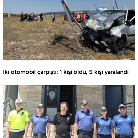
İki otomobil çarpıştı: 1 kişi öldü, 5 kişi yaralandı